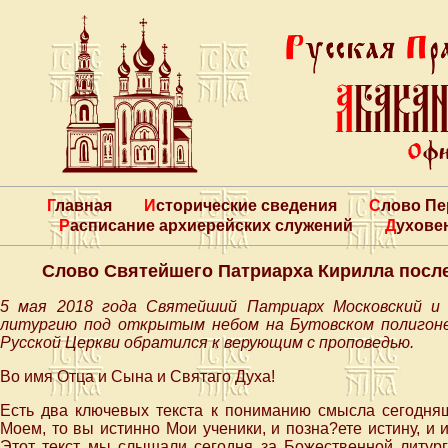
Главная
Исторические сведения
Слово П
Расписание архиерейских служений
Духове
Слово Святейшего Патриарха Кирилла после
5 мая 2018 года Святейший Патриарх Московский и
литургию под открытым небом на Бутовском полигоне
Русской Церкви обратился к верующим с проповедью.
Во имя Отца и Сына и Святаго Духа!
Есть два ключевых текста к пониманию смысла сегодняш
Моем, то вы истинно Мои ученики, и позна?ете истину, и и
Этот текст мы слышали сегодня за Божественной литург