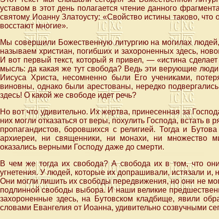
уставом в этот день полагается чтение данного фрагмент
святому Иоанну Златоусту: «Свойство истины таково, что о
восстают многие».
Мы совершили Божественную литургию на могилах людей, 
называем христиан, погибших и захороненных здесь, нов
И вот первый текст, который я привел, — «истина сделает
мысль: да какая же тут свобода? Ведь эти верующие люди
Иисуса Христа, несомненно были Его учениками, поте
виновны, однако были арестованы, нередко подвергались
здесь! О какой же свободе идет речь?
Но вот что удивительно. Их жертва, принесенная за Госпо
них могли отказаться от веры, похулить Господа, встать в р
пропагандистов, боровшихся с религией. Тогда и Бутов
архиереи, ни священники, ни монахи, ни множество м
оказались верными Господу даже до смерти.
В чем же тогда их свобода? А свобода их в том, что он
угнетения. У людей, которые их допрашивали, истязали и, 
Они могли лишить их свободы передвижения, но они не мо
подлинной свободы выбора. И наши великие предшественн
захороненные здесь, на Бутовском кладбище, явили обра
словами Евангелия от Иоанна, удивительно созвучными с