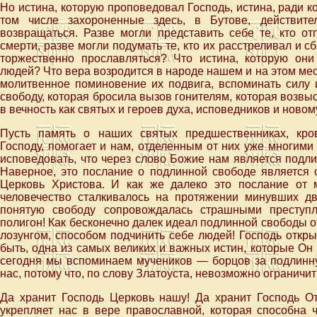
Но истина, которую проповедовал Господь, истина, ради 
том числе захороненные здесь, в Бутове, действите
возвращаться. Разве могли представить себе те, кто о
смерти, разве могли подумать те, кто их расстреливал и с
торжественно прославляться? Что истина, которую они
людей? Что вера возродится в народе нашем и на этом ме
молитвенное поминовение их подвига, вспоминать силу 
свободу, которая бросила вызов гонителям, которая возвы
в вечность как святых и героев духа, исповедников и нов
Пусть память о наших святых предшественниках, кро
Господу, помогает и нам, отделенным от них уже многими
исповедовать, что через слово Божие нам является подли
Наверное, это послание о подлинной свободе является 
Церковь Христова. И как же далеко это послание от 
человечество сталкивалось на протяжении минувших дв
понятую свободу сопровождалась страшными преступл
полигон! Как бесконечно далек идеал подлинной свободы о
лозунгом, способом подчинить себе людей! Господь откр
быть, одна из самых великих и важных истин, которые Он 
сегодня мы вспоминаем мучеников — борцов за подлинную
нас, потому что, по слову Златоуста, невозможно ограничить
Да хранит Господь Церковь нашу! Да хранит Господь От
укрепляет нас в вере православной, которая способна 