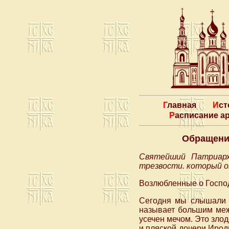
Главная
Ис
Расписание 
Обращение
Святейший Патриарх
трезвости. который о
Возлюбленные о Господ
Сегодня мы слышали е
называет большим меж
усечен мечом. Это зло
и пляской дочери Ирод