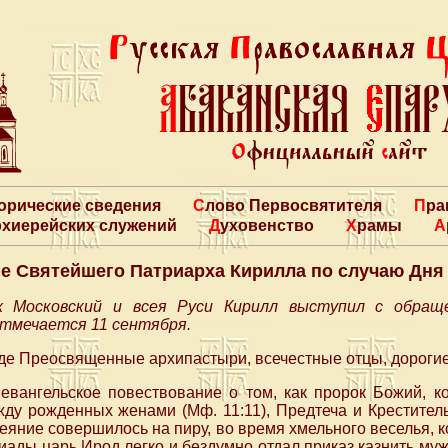
торические сведения
Слово Первосвятителя
Пр
архиерейских служений
Духовенство
Храмы
 Святейшего Патриарха Кирилла по случаю Дня
 Московский и всея Руси Кирилл выступил с обращ
тмечается 11 сентября.
е Преосвященные архипастыри, всечестные отцы, дорогие 
вангельское повествование о том, как пророк Божий, к
ду рожденных женами (Мф. 11:11), Предтеча и Крестител
деяние совершилось на пиру, во время хмельного веселья, 
иады царь Ирод легко и бездумно отдал приказ казнить муж