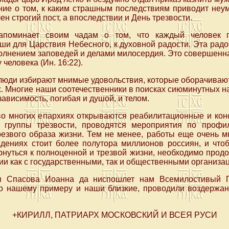
ание о том, к каким страшным последствиям приводит не
ен строгий пост, а впоследствии и День трезвости.
апоминает своим чадам о том, что каждый человек п
и для Царствия Небесного, к духовной радости. Эта радо
олнением заповедей и делами милосердия. Это совершенная 
 человека (Ин. 16:22).
люди избирают мнимые удовольствия, которые оборачивают
ких. Многие наши соотечественники в поисках сиюминутных 
ависимость, погибая и душой, и телом.
 во многих епархиях открываются реабилитационные и кон
 группы трезвости, проводятся мероприятия по профи
езвого образа жизни. Тем не менее, работы еще очень мн
ждениях стоит более полутора миллионов россиян, и чт
нуться к полноценной и трезвой жизни, необходимо продол
ии как с государственными, так и общественными организа
ля Спасова Иоанна да ниспошлет нам Всемилостивый 
о нашему примеру и наши близкие, проводили воздержан
+КИРИЛЛ, ПАТРИАРХ МОСКОВСКИЙ И ВСЕЯ РУСИ