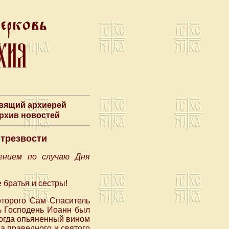
авящий архиерей
Архив новостей
 трезвости
ением по случаю Дня
братья и сестры!
оторого Сам Спаситель
ь Господень Иоанн был
когда опьяненный вином
а праведного и святого