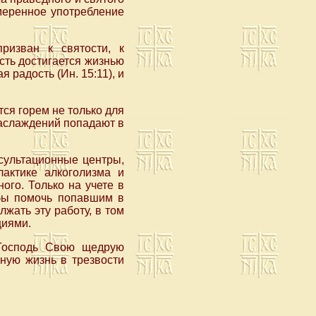
умеренное употребление
ризван к святости, к
сть достигается жизнью
радость (Ин. 15:11), и
ся горем не только для
наслаждений попадают в
сультационные центры,
лактике алкоголизма и
ого. Только на учете в
обы помочь попавшим в
жать эту работу, в том
циями.
Господь Свою щедрую
ную жизнь в трезвости