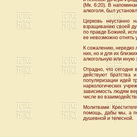
(Мк. 6:20). В напомин
алкоголя, был установл
Церковь неустанно н
взращиванию своей душ
по правде Божией, исп
ее невозможно отнять у
К сожалению, нередко 
них, но и для их близ
алкогольную или иную з
Отрадно, что сегодня
действуют братства и
популяризации идей тр
наркологических учре
зависимость людям вер
числе во взаимодейств
Молитвами Крестите
помощь, дабы мы, а п
душевной и телесной.