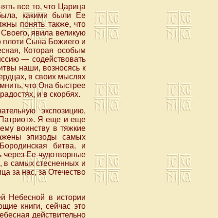
ять все то, что Царица
была, какими были Ее
жны понять также, что
Своего, явила великую
о плоти Сына Божиего и
есная, Которая особым
иссию — содействовать
итвы наши, возносясь к
ердцах, в своих мыслях
мнить, что Она быстрее
адостях, и в скорбях.
ательную экспозицию,
Патриот». Я еще и еще
шему воинству в тяжкие
ражены эпизоды самых
Бородинская битва, и
ь через Ее чудотворные
, в самых стесненных и
ца за нас, за Отечество
ей Небесной в истории
ющие книги, сейчас это
Небесная действительно