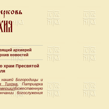
авящий архиерей
Архив новостей
о храм Пресвятой
мля
ы нашей Богородицы и
я Тихона
, Патриарха
овершил
Божественную
нчании богослужения