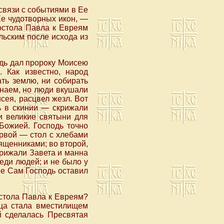
связи с событиями в Ее
Ее чудотворных икон, —
постола Павла к Евреям
льским после исхода из
одь дал пророку Моисею
 Как известно, народ
ать землю, ни собирать
знаем, но люди вкушали
сея, расцвел жезл. Вот
ь в скинии — скрижали
и великие святыни для
 Божией. Господь точно
ервой — стол с хлебами
ященниками; во второй,
рижали Завета и манна
еди людей; и не было у
ые Сам Господь оставил
стола Павла к Евреям?
ица стала вместилищем
й сделалась Пресвятая