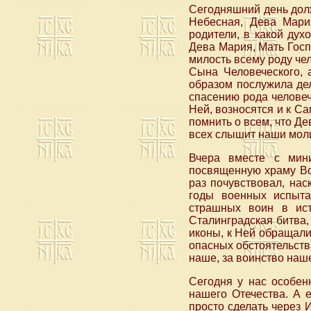
Сегодняшний день долж
Небесная, Дева Мари
родители, в какой ду
Дева Мария, Мать Гос
милость всему роду че
Сына Человеческого, 
образом послужила де
спасению рода человеч
Ней, возносятся и к С
помнить о всем, что Д
всех слышит наши моли
Вчера вместе с мини
посвященную храму Во
раз почувствовал, нас
годы военных испыта
страшных воин в ист
Сталинградская битва,
иконы, к Ней обращали
опасных обстоятельства
наше, за воинство наш
Сегодня у нас особен
нашего Отечества. А е
просто сделать через 