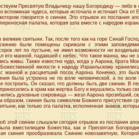
чествуем Пресвятую Владычицу нашу Богородицу — либо в 
бо вспоминая чудеса, которые источала и источает Она от 
котором говорится о скинии. Это отрывок из послания а
о переносная палатка, которая шла вместе с народом израи
 великие святыни. Так, после того как на горе Синай Госп
 скинию были помещены скрижали с этими заповедями.
сорок лет по пустыне, не имел возможности ни возделыв
ал его манной, падавшей с небес. Что такое манна, мы не 
ись живы. Также известно чудо, когда у Аарона, брата Мои
а Божественной милости к народу Израильскому хранилис
д с манной и расцветший посох Аарона. Конечно, это был
иния была устроена не по воле человеческой, а по воле
ее построить. Он сказал, что должны быть две скинии. В п
приносились в храм как жертва Богу и вкушались только св
анились духовные сокровища — жезл Аарона прозябший, ск
им образом, скиния была символом Божиего присутствия ср
ятыни, как только эта палатка, исполненная знаков, котор
об этой скинии слышали сегодня отрывок из послания апо
была вместилищем Божества, как и Пресвятая Богород
ная скиния прообразовала Скинию новозаветную, Которо