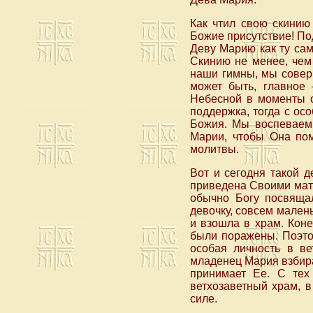
Как чтил свою скинию
Божие присутствие! По
Деву Марию как ту са
Скинию не менее, чем
наши гимны, мы совер
может быть, главное
Небесной в моменты с
поддержка, тогда с о
Божия. Мы воспеваем 
Марии, чтобы Она по
молитвы.
Вот и сегодня такой 
приведена Своими мате
обычно Богу посвящал
девочку, совсем мален
и взошла в храм. Коне
были поражены. Поэто
особая личность в ве
младенец Мария взбира
принимает Ее. С те
ветхозаветный храм, 
силе.