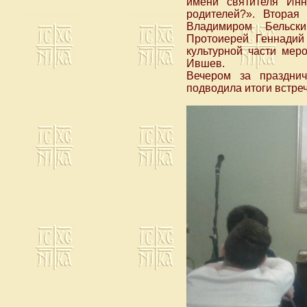
имени святителя Инн
родителей?». Вторая 
Владимиром Бельск
Протоиерей Геннадий
культурной части мер
Ившев.
Вечером за праздни
подводила итоги встреч