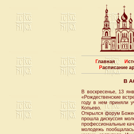
Главная
Ис
Расписание 
В А
В воскресенье, 13 ян
«Рождественские встре
году в нем приняли у
Копьево.
Открылся форум Божес
прошла дискуссия мол
профессиональные каче
молодежь пообщалась