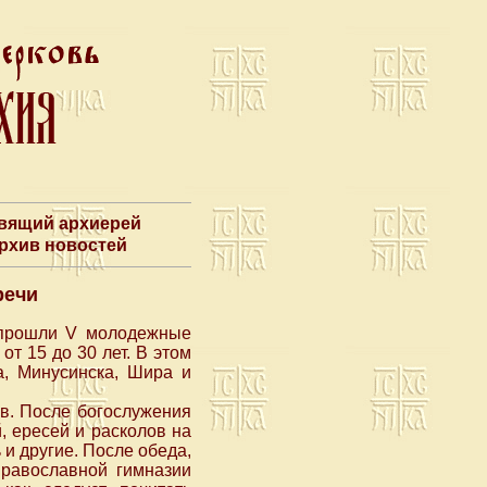
авящий архиерей
Архив новостей
речи
е прошли V молодежные
т 15 до 30 лет. В этом
а, Минусинска, Шира и
в. После богослужения
 ересей и расколов на
и другие. После обеда,
равославной гимназии