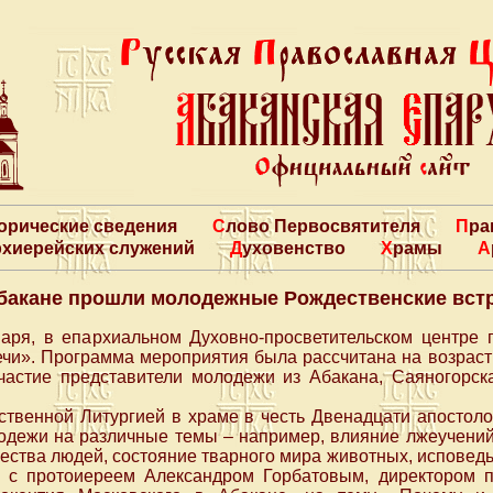
торические сведения
Слово Первосвятителя
Пр
архиерейских служений
Духовенство
Храмы
бакане прошли молодежные Рождественские вст
варя, в епархиальном Духовно-просветительском центр
чи». Программа мероприятия была рассчитана на возраст о
частие представители молодежи из Абакана, Саяногорск
твенной Литургией в храме в честь Двенадцати апостоло
одежи на различные темы – например, влияние лжеучений,
ства людей, состояние тварного мира животных, исповедь 
 с протоиереем Александром Горбатовым, директором п