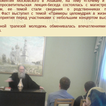
окентия Московского в Абакане, на тему «Почему и 
просветительская лекция-беседа состоялась с магист
им, ее темой стали сведения о родственниках п
 Фаст выступил с темой «Примеры целомудрия в жиз
оприятия перед участниками с небольшим концертом вы
чной трапезой молодежь обменивалась впечатлениями
.