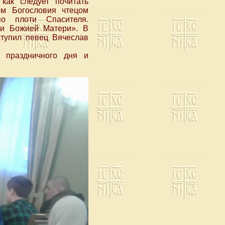
как следует почитать
ром Богословия чтецом
о плоти Спасителя.
ни Божией Матери». В
ступил певец Вячеслав
 праздничного дня и