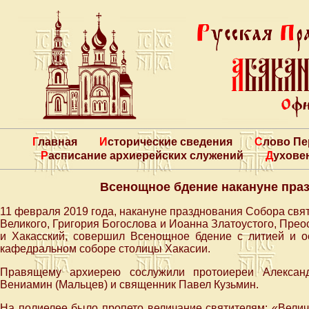
Главная
Исторические сведения
Слово П
Расписание архиерейских служений
Духове
Всенощное бдение накануне праз
11 февраля 2019 года, накануне празднования Собора свя
Великого, Григория Богослова и Иоанна Златоустого, Пр
и Хакасский, совершил Всенощное бдение с литией и 
кафедральном соборе столицы Хакасии.
Правящему архиерею сослужили протоиереи Алексан
Вениамин (Мальцев) и священник Павел Кузьмин.
На полиелее было пропето величание святителям: «Велич