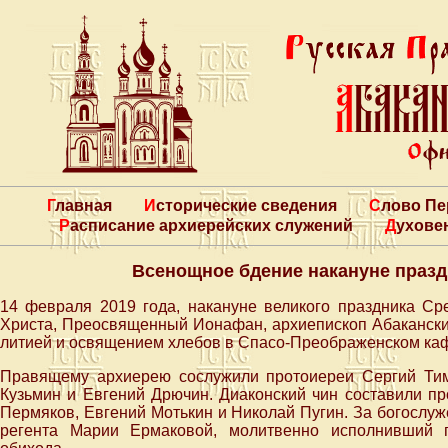
Главная
Исторические сведения
Слово П
Расписание архиерейских служений
Духове
Всенощное бдение накануне празд
14 февраля 2019 года, накануне великого праздника Ср
Христа, Преосвященный Ионафан, архиепископ Абакански
литией и освящением хлебов в Спасо-Преображенском кафе
Правящему архиерею сослужили протоиереи Сергий Ти
Кузьмин и Евгений Дрючин. Диаконский чин составили п
Пермяков, Евгений Мотькин и Николай Пугин. За богослу
регента Марии Ермаковой, молитвенно исполнивший п