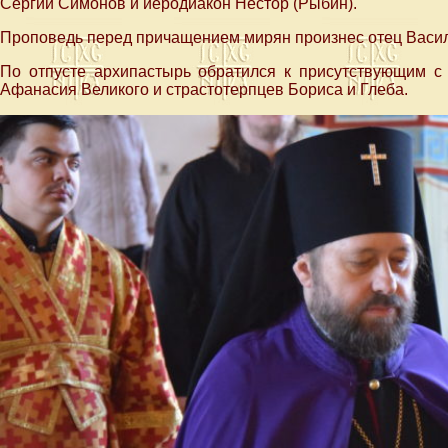
Сергий Симонов и иеродиакон Нестор (Рыбин).
Проповедь перед причащением мирян произнес отец Васи
По отпусте архипастырь обратился к присутствующим с
Афанасия Великого и страстотерпцев Бориса и Глеба.