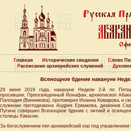
Главная
Исторические сведения
Слово П
Расписание архиерейских служений
Духове
Всенощное бдение накануне Неде
29 июня 2019 года, накануне Недели 2-й по Пятид
просивших, Преосвященный Ионафан, архиепископ Абакан
Палладия (Винникова), протоиерея Иоанна Комарова, и с
служении протодиакона Андрея Ермакова, диаконов Се
Пугина совершил Всенощное бдение с литией и освяще
столицы Хакасии.
За богослужением пел архиерейский хор под управлением