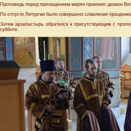
Проповедь перед причащением мирян произнес диакон Ви
По отпусте Литургии было совершено славление праздника
Затем архипастырь обратился к присутствующим с пропо
субботе.