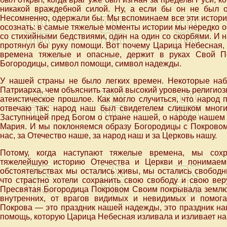
никакой враждебной силой. Ну, а если бы он не был
Несомненно, одержали бы. Мы вспоминаем все эти историч
осознать: в самые тяжелые моменты истории мы нередко ос
со стихийными бедствиями, один на один со скорбями. И на
протянул бы руку помощи. Вот почему Царица Небесная,
времена тяжелые и опасные, держит в руках Свой П
Богородицы, символ помощи, символ надежды.
У нашей страны не было легких времен. Некоторые наб
Патриарха, чем объяснить такой высокий уровень религио
атеистическое прошлое. Как могло случиться, что народ
отвечаю так: народ наш был свидетелем слишком многих
Заступницей пред Богом о стране нашей, о народе нашем
Мария. И мы поклоняемся образу Богородицы с Покровом 
нас, за Отечество наше, за народ наш и за Церковь нашу.
Потому, когда наступают тяжелые времена, мы сох
тяжелейшую историю Отечества и Церкви и понимаем
обстоятельствах мы остались живы, мы остались свободн
что страстно хотели сохранить свою свободу и свою вер
Пресвятая Богородица Покровом Своим покрывала землю 
внутренних, от врагов видимых и невидимых и помога
Покрова — это праздник нашей надежды, это праздник наш
помощь, которую Царица Небесная изливала и изливает на