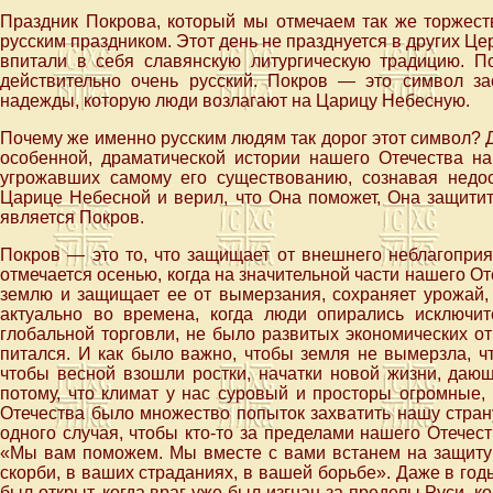
Праздник Покрова, который мы отмечаем так же торжеств
русским праздником. Этот день не празднуется в других Церк
впитали в себя славянскую литургическую традицию. 
действительно очень русский. Покров — это символ з
надежды, которую люди возлагают на Царицу Небесную.
Почему же именно русским людям так дорог этот символ? 
особенной, драматической истории нашего Отечества н
угрожавших самому его существованию, сознавая недос
Царице Небесной и верил, что Она поможет, Она защити
является Покров.
Покров — это то, что защищает от внешнего неблагоприя
отмечается осенью, когда на значительной части нашего От
землю и защищает ее от вымерзания, сохраняет урожай,
актуально во времена, когда люди опирались исключи
глобальной торговли, не было развитых экономических о
питался. И как было важно, чтобы земля не вымерзла, 
чтобы весной взошли ростки, начатки новой жизни, даю
потому, что климат у нас суровый и просторы огромные,
Отечества было множество попыток захватить нашу страну
одного случая, чтобы кто-то за пределами нашего Отечес
«Мы вам поможем. Мы вместе с вами встанем на защиту
скорби, в ваших страданиях, в вашей борьбе». Даже в го
был открыт, когда враг уже был изгнан за пределы Руси, к