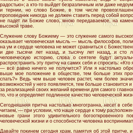
радостью»; а кто-то выйдет безразличным или даже недоуме
и тернии, но слово Божие, в том числе провозглашен
проповедник никогда не должен ставить перед собой вопро
не падет ли Божие слово, мною передаваемое, на камень
высокой траве.
Служение слову Божиему — это служение самого высоког
оказывает человеческая мысль — мысль философов, полит
на ум и сердце человека не может сравниться с Божестве
и две тысячи лет назад, и тысячу лет назад, и сто л
человеческую историю, слова о сеятеле будут актуа
распространить эту притчу на самих себя и спросить: «Кто
— всё равно ничего не получится? Или я настолько об
выше мое положение в обществе, тем больше этих про
спать?» Ведь чем выше человек растет, чем более знач
возможностей у него появляется, тем больше становится и т
за реализацией своих желаний времени для самого главног
то, что и определяет подлинное качество человеческой жиз
Сегодняшняя притча настолько многогранна, несет в себе 
читаем, — при условии, что наше сердце к тому расположе
новые грани этого удивительного богооткровенного п
человеческой жизни и о способности человека воспринимат
Давайте покинем сегодня храм, памятуя об этой притче, 