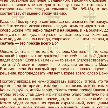
«Непрестанное изучение Священного Писания открывает 
слова пришли мне сегодня в голову, когда я, готовясь к
которое мы все сегодня слышали (Лк. 8:5-15), и по
соответствуют именно этому чтению.
Казалось бы, притчу о сеятеле все мы знаем почти наизус
же. Что же еще можно сказать людям, комментируя это чтен
слово Божие, что зерно падает и на камень, и на обочину до
почву, и от того, куда оно упало, зависит результат. Кажетс
мне подумалось: мы всегда, соприкасаясь с этим текстом, д
сеятель — это прежде всего Бог.
Однако Сеятель — не только Господь. Сеятель — это кажд
важный вопрос: как же должен вести себя сеятель? Долже
падет слово? Если на камень — то зачем благовествовать
тратить? А если в тернии — то результатов ноль… Можн
Божиим, если бы каждый проповедник вначале оценив
решение, проповедовать или нет. Скорее всего, слово Бож
Поэтому никогда не нужно задавать вопросы о том, кто те
примет или не примет, изменит свою жизнь или не измен
Конечно, нужно, чтобы зерно, то есть слова проповедника,
чтобы зерно, упав даже на не самую благоприятную почв
хорошая, но совершенно очевидно, что сеятель не выбирает
Кто-то уйдет сегодня из храма окрыленный, освященный
«Многое в моей жизни нужно изменить, ведь я сопри