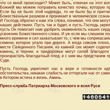
что со мной происходит? Может быть, отвечая на этот в
Божией мы можем поправить качество почвы, которую пр
Если бы не было этой надежды, то не было бы и притчи,
Божественным разумом и проникает в человеческое сознан
И Господь обратил к нам эти слова, понимая, что они могу
наших действиях. Пусть так и будет, и пусть Господь укре
пусть Он помогает нам удобрить окаменелость наших серд
усвоению Божественного слова. И уж если мы слишком по
много времени и сил захватывает то, с чем мы соприкасае
семени, которое упало при дороге. А когда совсем плохо,
месте Священного Писания, из камней сих может соделать
камень, и тернии, и придорожье могут силой благодати
произрастать благодатный плод, и с ним мы предстанем 
Суде.
Пусть Господь укрепляет нас в вере и готовности ид
обстоятельства, никакая слабость не отторгали нас от сам
в Котором истина и жизнь. Аминь.
Пресс-служба Патриарха Московского и всея Руси