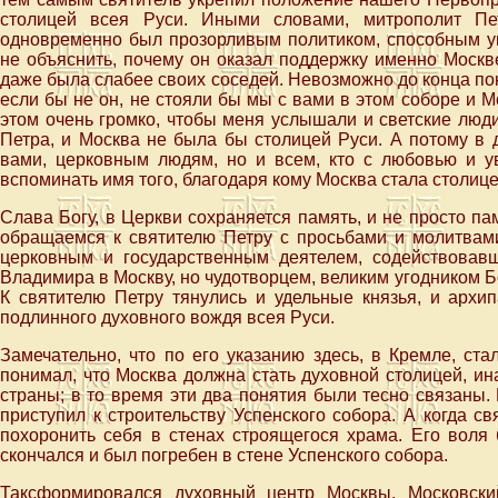
столицей всея Руси. Иными словами, митрополит Пе
одновременно был прозорливым политиком, способным ув
не объяснить, почему он оказал поддержку именно Москв
даже была слабее своих соседей. Невозможно до конца пон
если бы не он, не стояли бы мы с вами в этом соборе и 
этом очень громко, чтобы меня услышали и светские люди
Петра, и Москва не была бы столицей Руси. А потому в 
вами, церковным людям, но и всем, кто с любовью и ув
вспоминать имя того, благодаря кому Москва стала столице
Слава Богу, в Церкви сохраняется память, и не просто па
обращаемся к святителю Петру с просьбами и молитвам
церковным и государственным деятелем, содействовавш
Владимира в Москву, но чудотворцем, великим угодником 
К святителю Петру тянулись и удельные князья, и архип
подлинного духовного вождя всея Руси.
Замечательно, что по его указанию здесь, в Кремле, ста
понимал, что Москва должна стать духовной столицей, ин
страны; в то время эти два понятия были тесно связаны. 
приступил к строительству Успенского собора. А когда с
похоронить себя в стенах строящегося храма. Его воля 
скончался и был погребен в стене Успенского собора.
Таксформировался духовный центр Москвы, Московск