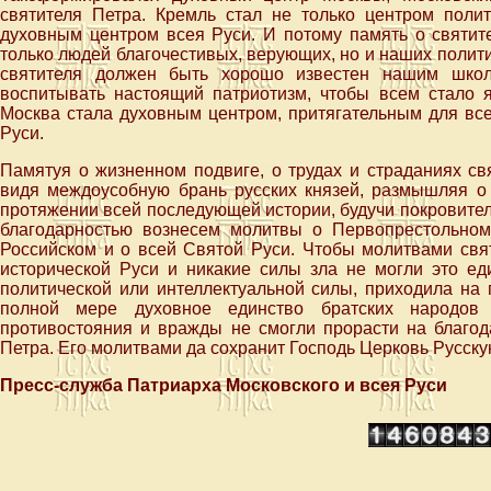
святителя Петра. Кремль стал не только центром полит
духовным центром всея Руси. И потому память о святит
только людей благочестивых, верующих, но и наших полит
святителя должен быть хорошо известен нашим школ
воспитывать настоящий патриотизм, чтобы всем стало я
Москва стала духовным центром, притягательным для все
Руси.
Памятуя о жизненном подвиге, о трудах и страданиях св
видя междоусобную брань русских князей, размышляя о 
протяжении всей последующей истории, будучи покровителе
благодарностью вознесем молитвы о Первопрестольно
Российском и о всей Святой Руси. Чтобы молитвами свя
исторической Руси и никакие силы зла не могли это еди
политической или интеллектуальной силы, приходила на
полной мере духовное единство братских народов 
противостояния и вражды не смогли прорасти на благод
Петра. Его молитвами да сохранит Господь Церковь Русскую
Пресс-служба Патриарха Московского и всея Руси