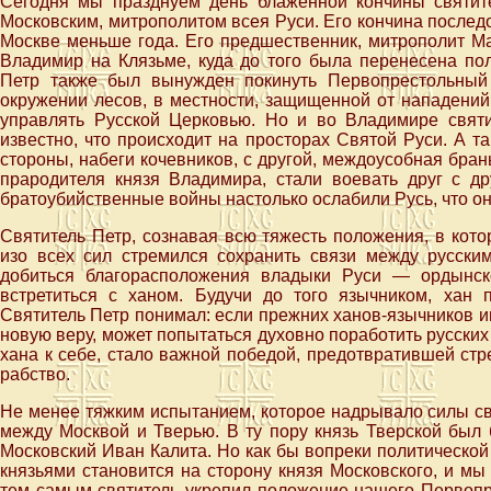
Сегодня мы празднуем день блаженной кончины святите
Московским, митрополитом всея Руси. Его кончина послед
Москве меньше года. Его предшественник, митрополит Ма
Владимир на Клязьме, куда до того была перенесена пол
Петр также был вынужден покинуть Первопрестольный
окружении лесов, в местности, защищенной от нападений
управлять Русской Церковью. Но и во Владимире свят
известно, что происходит на просторах Святой Руси. А 
стороны, набеги кочевников, с другой, междоусобная бран
прародителя князя Владимира, стали воевать друг с др
братоубийственные войны настолько ослабили Русь, что он
Святитель Петр, сознавая всю тяжесть положения, в кото
изо всех сил стремился сохранить связи между русск
добиться благорасположения владыки Руси — ордынск
встретиться с ханом. Будучи до того язычником, хан
Святитель Петр понимал: если прежних ханов-язычников и
новую веру, может попытаться духовно поработить русских 
хана к себе, стало важной победой, предотвратившей ст
рабство.
Не менее тяжким испытанием, которое надрывало силы св
между Москвой и Тверью. В ту пору князь Тверской был
Московский Иван Калита. Но как бы вопреки политической
князьями становится на сторону князя Московского, и мы
тем самым святитель укрепил положение нашего Первопре