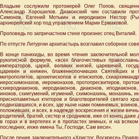
Владыке сослужили протоиерей Олег Попов, священ
Александр Хорошилов. Диаконский чин составили про
Симонов, Евгений Мотькин и иеродиакон Нестор (Ры
архиерейский хор под управлением Марии Ермаковой.
Проповедь по запричастном стихе произнес отец Виталий.
По отпусте Литургии архипастырь возглавил соборное сов
В конце панихиды, во время чтения заключительной мол
рукописной формуле, «всех благочестивых правослaвны
имперaторов, царей, великих князей, царeвичей, госуд
царевен и княжен, блаженнопочивших Святейших и 
митрополитов, архиепископов и епископов, схиархимандр
иеросхимонахов, иеромонахов, протопресвитеров, протои
схиеродиаконов, иеродиаконов, диаконов, иподиаконов,
иноков, схиигумений, игумений, схимонахинь, монахинь, 
приснопамятных ктиторов и благотворителей святаго хра
подвизавшихся, и всех, зде ныне нами поминемых, воинов, 
положивших, и всех, в надeжде воскресения и жизни вечны
родителей, братий, сестер и сродников, иже от конец даже 
в горах и в вертепех и в пропастех земных, и на всяко
последних, ихже имена Ты, Господи, Сам веси».
После пения заключительного «Христос Воскресе» Правя