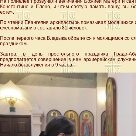
На полиелее прозвучали величания Божией Матери и свят
Константине и Елено, и чтим святую память вашу, вы б
есте».
По чтении Евангелия архипастырь помазывал молящихся 
елеопомазанию составило 81 человек.
После первого часа Владыка обратился к молящимся со 
праздником.
Завтра, в день престольного праздника Градо-Абак
предполагается совершение в нем архиерейским служени
Начало богослужения в 9 часов.