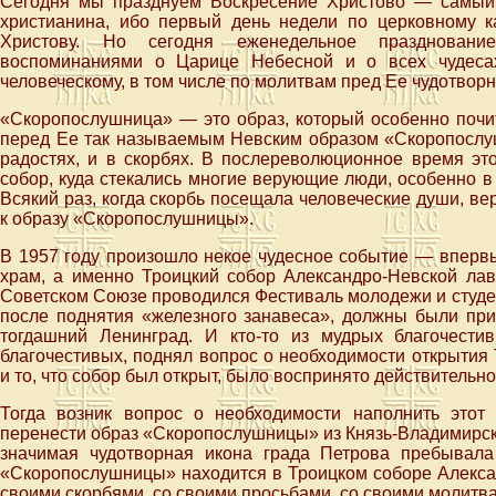
Сегодня мы празднуем Воскресение Христово — самый 
христианина, ибо первый день недели по церковному 
Христову. Но сегодня еженедельное праздновани
воспоминаниями о Царице Небесной и о всех чудеса
человеческому, в том числе по молитвам пред Ее чудотво
«Скоропослушница» — это образ, который особенно почит
перед Ее так называемым Невским образом «Скоропослу
радостях, и в скорбях. В послереволюционное время эт
собор, куда стекались многие верующие люди, особенно в
Всякий раз, когда скорбь посещала человеческие души, 
к образу «Скоропослушницы».
В 1957 году произошло некое чудесное событие — вперв
храм, а именно Троицкий собор Александро-Невской лав
Советском Союзе проводился Фестиваль молодежи и студе
после поднятия «железного занавеса», должны были прие
тогдашний Ленинград. И кто-то из мудрых благочести
благочестивых, поднял вопрос о необходимости открытия
и то, что собор был открыт, было воспринято действительно
Тогда возник вопрос о необходимости наполнить это
перенести образ «Скоропослушницы» из Князь-Владимирск
значимая чудотворная икона града Петрова пребывала
«Скоропослушницы» находится в Троицком соборе Алексан
своими скорбями, со своими просьбами, со своими молитв