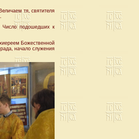
Величаем тя, святителя
.
. Число подошедших к
рхиереем Божественной
града, начало служения