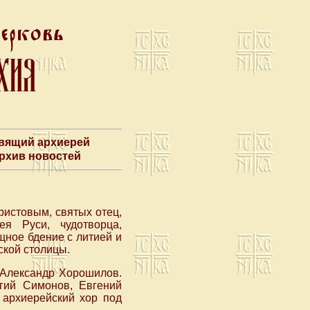
авящий архиерей
Архив новостей
ристовым, святых отец,
ея Руси, чудотворца,
ное бдение с литией и
кой столицы.
 Александр Хорошилов.
гий Симонов, Евгений
 архиерейский хор под