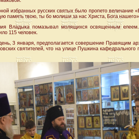
маковой.
ной избранных русских святых было пропето величание «
тую память твою, ты бо молиши за нас Христа, Бога нашего»
лия Владыка помазывал молящихся освященным елеем
ло 115 человек.
 день, 3 января, предполагается совершение Правящим а
овских святителей, что на улице Пушкина кафедрального 