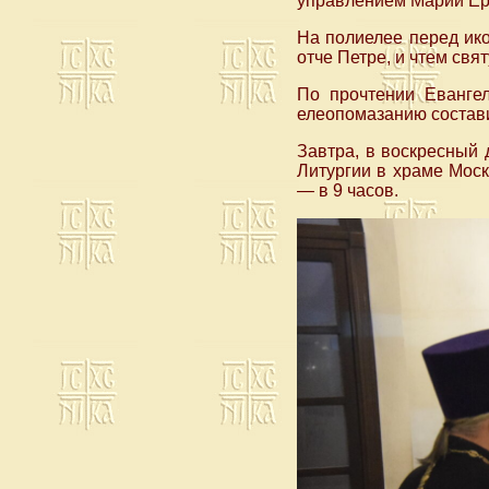
управлением Марии Ер
На полиелее перед ико
отче Петре, и чтем свя
По прочтении Еванге
елеопомазанию состави
Завтра, в воскресный
Литургии в храме Моск
— в 9 часов.