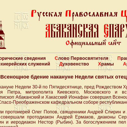
торические сведения
Слово Первосвятителя
Пр
архиерейских служений
Духовенство
Храмы
Всенощное бдение накануне Недели святых отец
акануне Недели 30-й по Пятидесятнице, пред Рождеством Х
я Петра, митрополита Киевского, Московского и вс
ископ Абаканский и Хакасский Ионафан совершил Всенощ
Спасо-Преображенском кафедральном соборе республиканс
и протоиерей Олег Попов, священники Андрей Спирин и
 совершали протодиакон Андрей Ермаков, диаконы Сер
ин и иеродиакон Нестор (Рыбин). За богослужением пел