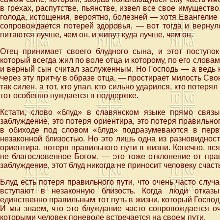
в грехах, распутстве, пьянстве, извел все свое имущество
голода, истощения, вероятно, болезней — хотя Евангелие 
сопровождается потерей здоровья, — вот тогда и вернулс
питаются лучше, чем он, и живут куда лучше, чем он.
Отец принимает своего блудного сына, и этот поступок
который всегда жил по воле отца и которому, по его словам,
и верный сын считал заслуженным. Но Господь — а ведь н
через эту притчу в образе отца, — простирает милость Сво
так силен, а тот, кто упал, кто сильно ударился, кто потер
тот особенно нуждается в поддержке.
Кстати, слово «блуд» в славянском языке прямо связ
заблуждение, это потеря ориентира, это потеря правильно
в обиходе под словом «блуд» подразумеваются в перв
незаконной близостью. Но это лишь одна из разновидност
ориентира, потеря правильного пути в жизни. Конечно, вс
не благословенное Богом, — это тоже отклонение от прав
заблуждение, этот блуд никогда не приносит человеку счаст
Блуд есть потеря правильного пути, что очень часто случа
вступают в незаконную близость. Когда люди отказы
единственно правильным тот путь в жизни, который Господ
И мы знаем, что это блуждание часто сопровождается о
которыми человек поневоле встречается на своем пути.