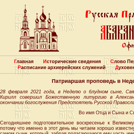
Главная
Исторические сведения
Слово П
Расписание архиерейских служений
Духове
Патриаршая проповедь в Нед
28 февраля 2021 года, в Неделю о блудном сыне, Св
Кирилл совершил Божественную литургию
в Алекса
окончании богослужения Предстоятель Русской Правосла
Во имя Отца и Сына и С
Сегодняшнее подготовительное воскресенье к Великом
потому что именно в этот день мы читаем хорошо известную
самом сыне, который, забрав полагающуюся ему часть им