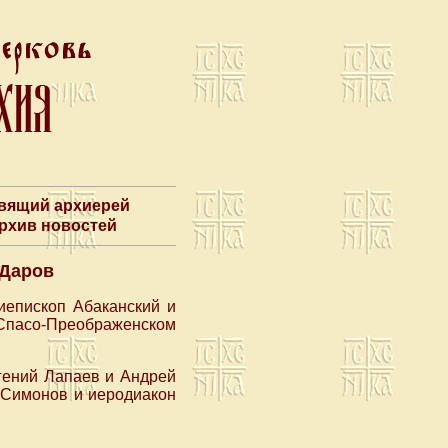
авящий архиерей
Архив новостей
 Даров
иепископ Абаканский и
асо-Преображенском
гений Лапаев и Андрей
 Симонов и иеродиакон