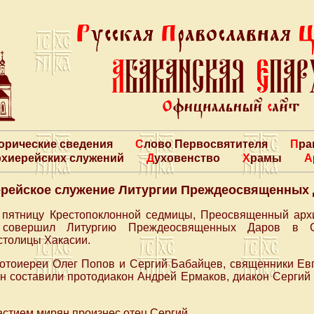
торические сведения
Слово Первосвятителя
Пр
архиерейских служений
Духовенство
Храмы
рейское служение Литургии Преждеосвященных
в пятницу Крестопоклонной седмицы, Преосвященный арх
 совершил Литургию Преждеосвященных Даров в Сп
столицы Хакасии.
отоиереи Олег Попов и Сергий Бабайцев, священники Ев
ин составили протодиакон Андрей Ермаков, диакон Сергий
стием мирян произнес отец Сергий.