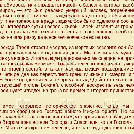
в обмороке, или страдал от какой-то болезни, которая как
миром, — это был реально умерший человек, погребенны
 был закрыт камнем — так делалось для того, чтобы инф
у и не приносила вреда людям. Все было сделало в соотве
 на четвертые сутки Господь силой Своей изводит из гро
х, с признаками тления, то есть с совершенно необра
рая начала разрушать все человеческое естество.
режде Твоея страсти уверяя, из мертвых воздвигл еси Ла
мы прославляем сегодняшний день. Мы связываем чудо 
сех умерших. И когда люди рационально мыслящие, не при
 вопросом, как же может Господь телесно воскресить умер
 то ответ простой: а какая разница между подвергшимс
е четыре дня как переступило границу жизни и смерти, и 
л более продолжительное время назад? Действительно, в
ьствующий о силе Божией, способной воскресить весь че
й род будет изведен из гроба во времена Второго пришеств
имеет огромное историческое значение, когда мы, 
дивное свершение Господа нашего Иисуса Христа. Но с
 значение — он показывает нам, что произойдет с каждым и
 Втором пришествии Господа и Спасителя, когда Господь 
. Мы все воскреснем телесно, и те, кто будет достоин, вы