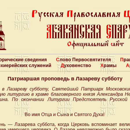
торические сведения
Слово Первосвятителя
Пр
архиерейских служений
Духовенство
Храмы
Патриаршая проповедь в Лазареву субботу
, в Лазареву субботу, Святейший Патриарх Московски
ю литургию в храме благоверного князя Александра Н
кина. По окончании Литургии Предстоятель Русской 
Во имя Отца и Сына и Святого Духа!
нь — Лазарева суббота, когда Церковь вспоминает вели
ие умершего человека. О Лазаре невозможно было сказат