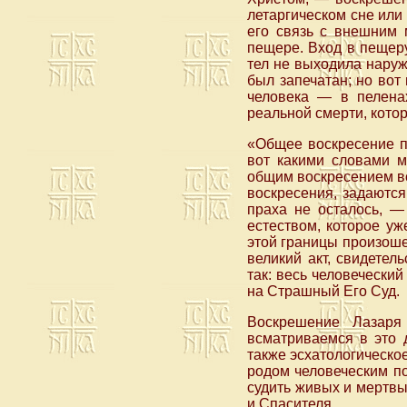
летаргическом сне или 
его связь с внешним 
пещере. Вход в пещеру
тел не выходила наруж
был запечатан; но вот
человека — в пелена
реальной смерти, кото
«Общее воскресение п
вот какими словами 
общим воскресением в
воскресения, задаются
праха не осталось, —
естеством, которое уж
этой границы произоше
великий акт, свидетел
так: весь человечески
на Страшный Его Суд.
Воскрешение Лазаря 
всматриваемся в это 
также эсхатологическое
родом человеческим по
судить живых и мертвых
и Спасителя.