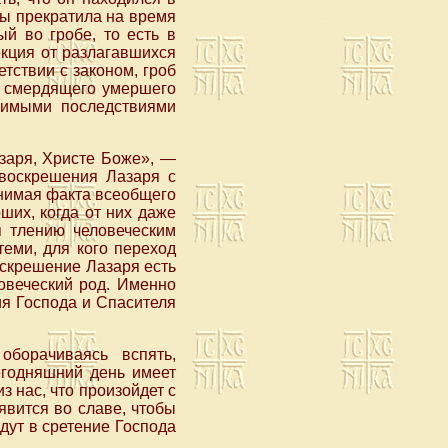
 бы прекратила на время
й во гробе, то есть в
екция от разлагавшихся
тствии с законом, гроб
ба смердящего умершего
тимыми последствиями
заря, Христе Боже», —
воскрешения Лазаря с
нимая факта всеобщего
ших, когда от них даже
я тлению человеческим
теми, для кого переход
оскрешение Лазаря есть
ловеческий род. Именно
ия Господа и Спасителя
оборачиваясь вспять,
егодняшний день имеет
з нас, что произойдет с
явится во славе, чтобы
йдут в сретение Господа