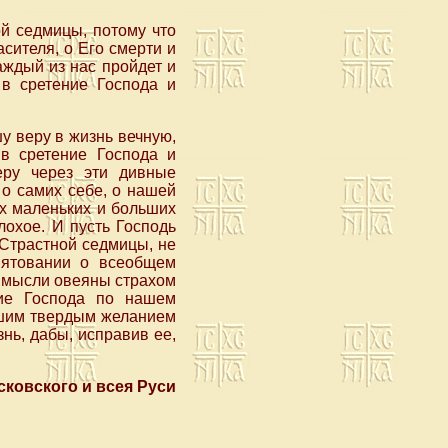
й седмицы, потому что
сителя, о Его смерти и
аждый из нас пройдет и
 в сретение Господа и
у веру в жизнь вечную,
 в сретение Господа и
еру через эти дивные
о самих себе, о нашей
их маленьких и больших
лохое. И пусть Господь
 Страстной седмицы, не
мятовании о всеобщем
ти мысли овеяны страхом
ние Господа по нашем
нашим твердым желанием
нь, дабы, исправив ее,
ковского и всея Руси