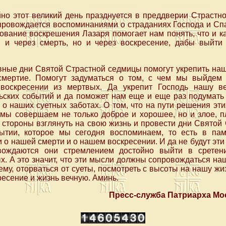
но этот великий день празднуется в преддверии Страстно
ровождается воспоминаниями о страданиях Господа и Спа
ование воскрешения Лазаря помогает нам понять, что и к
, и через смерть, но и через воскресение, дабы выйти
ные дни Святой Страстной седмицы помогут укрепить наш
смертие. Помогут задуматься о том, с чем мы выйдем
воскресении из мертвых. Да укрепит Господь нашу в
ьских событий и да поможет нам еще и еще раз подумать 
, о наших суетных заботах. О том, что на пути решения эт
мы совершаем не только доброе и хорошее, но и злое, п
 стороны взглянуть на свою жизнь и провести дни Святой
ытии, которое мы сегодня воспоминаем, то есть в па
 и о нашей смерти и о нашем воскресении. И да не будут э
вождаются они стремлением достойно выйти в срете
х. А это значит, что эти мысли должны сопровождаться 
му, оторваться от суеты, посмотреть с высоты на нашу жиз
ресение и жизнь вечную. Аминь.
Пресс-служба Патриарха Мос