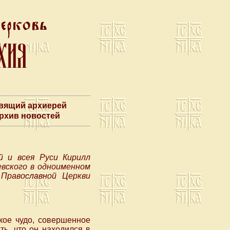
авящий архиерей
Архив новостей
й и всея Руси Кирилл
евского в одноименном
Православной Церкви
кое чудо, совершенное
ь, что он находился в