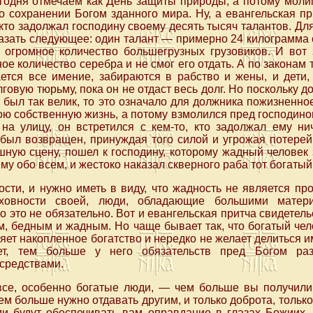
егодня отмечаем как День защиты природы, а потому моли
о сохранении Богом зданного мира. Ну, а евангельская п
екто задолжал господину своему десять тысяч талантов. Для
казать следующее: один талант — примерно 24 килограмма с
 огромное количество большегрузных грузовиков. И вот 
ое количество серебра и не смог его отдать. А по законам 
ается все имение, забираются в рабство и жены, и дети,
говую тюрьму, пока он не отдаст весь долг. Но поскольку до
 был так велик, то это означало для должника пожизненно
ою собственную жизнь, а потому взмолился пред господином
на улицу, он встретился с кем-то, кто задолжал ему ни
 был возвращен, принуждая того силой и угрожая потере
ашную сцену, пошел к господину, которому жадный человек
ему обо всем, и жестоко наказал скверного раба тот богатый
ости, и нужно иметь в виду, что жадность не является про
еховности своей, люди, обладающие большими матери
 это не обязательно. Вот и евангельская притча свидетель
, бедным и жадным. Но чаще бывает так, что богатый чел
ет накопленное богатство и нередко не желает делиться им
ет, тем больше у него обязательств пред Богом раз
средствами.
се, особенно богатые люди, — чем больше вы получили
м больше нужно отдавать другим, и только доброта, только
и будут обеспечивать вам оправдание в глазах Божиих. 