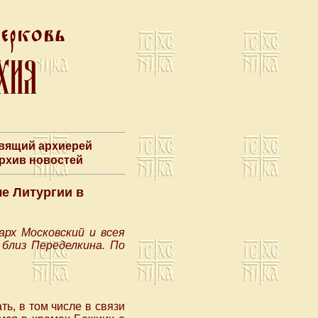
авящий архиерей
Архив новостей
е Литургии в
рх Московский и всея
близ Переделкина. По
ь, в том числе в связи