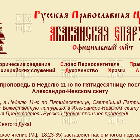
торические сведения
Слово Первосвятителя
Пр
архиерейских служений
Духовенство
Храмы
проповедь в Неделю 11-ю по Пятидесятнице посл
Александро-Невском скиту
а, в Неделю 11-ю по Пятидесятнице, Святейший Патриа
л Божественную литургию в Александро-Невском скиту 
ия Предстоятель Русской Церкви произнес проповедь.
Святого Духа!
ое чтение (Мф. 18:23-35) заставляет нас о многом подумат