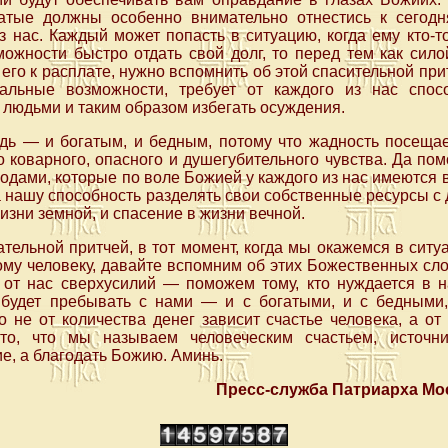
атые должны особенно внимательно отнестись к сегод
з нас. Каждый может попасть в ситуацию, когда ему кто-то
ожности быстро отдать свой долг, то перед тем как сил
го к расплате, нужно вспомнить об этой спасительной прит
альные возможности, требует от каждого из нас спосо
 людьми и таким образом избегать осуждения.
дь — и богатым, и бедным, потому что жадность посещает
го коварного, опасного и душегубительного чувства. Да по
одами, которые по воле Божией у каждого из нас имеются
на нашу способность разделять свои собственные ресурсы с
изни земной, и спасение в жизни вечной.
тельной притчей, в тот момент, когда мы окажемся в ситу
му человеку, давайте вспомним об этих Божественных сло
 от нас сверхусилий — поможем тому, кто нуждается в 
будет пребывать с нами — и с богатыми, и с бедными
о не от количества денег зависит счастье человека, а от
то, что мы называем человеческим счастьем, источ
е, а благодать Божию. Аминь.
Пресс-служба Патриарха Мос