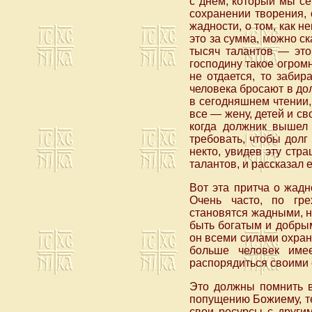
с днем, который мы с
сохранении творения, 
жадности, о том, как н
это за сумма, можно с
тысяч талантов — это
господину такое огромн
не отдается, то забир
человека бросают в дол
в сегодняшнем чтении,
все — жену, детей и св
когда должник вышел 
требовать, чтобы долг
некто, увидев эту стр
талантов, и рассказал 
Вот эта притча о жадн
Очень часто, по гр
становятся жадными, но
быть богатым и добрым
он всеми силами охраня
больше человек име
распорядиться своими 
Это должны помнить в
попущению Божиему, те
свои ресурсы с другим