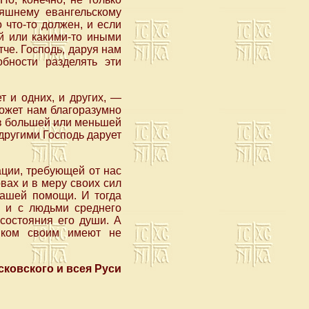
няшнему евангельскому
 что-то должен, и если
ой или какими-то иными
че. Господь, даруя нам
бности разделять эти
 и одних, и других, —
может нам благоразумно
 в большей или меньшей
 другими Господь дарует
ации, требующей от нас
вах и в меру своих сил
нашей помощи. И тогда
, и с людьми среднего
 состояния его души. А
ником своим имеют не
ковского и всея Руси