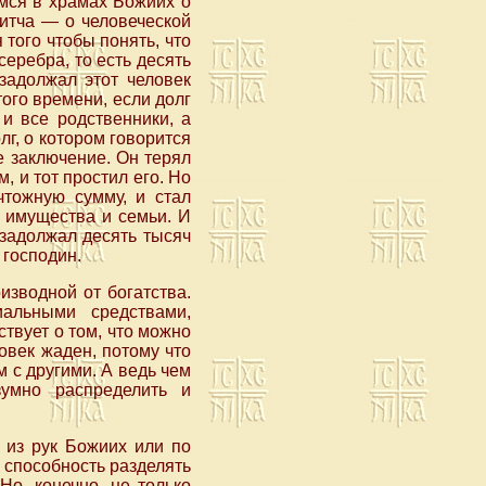
мся в храмах Божиих о
ритча — о человеческой
 того чтобы понять, что
еребра, то есть десять
задолжал этот человек
того времени, если долг
 и все родственники, а
лг, о котором говорится
е заключение. Он терял
, и тот простил его. Но
чтожную сумму, и стал
й имущества и семьи. И
 задолжал десять тысяч
 господин.
изводной от богатства.
альными средствами,
ствует о том, что можно
овек жаден, потому что
 с другими. А ведь чем
умно распределить и
 из рук Божиих или по
 способность разделять
Но, конечно, не только