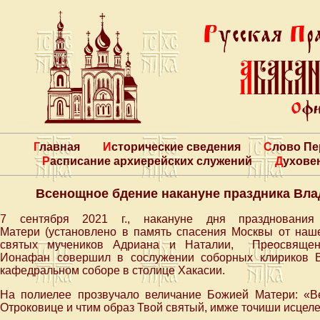
Главная
Исторические сведения
Слово П
Расписание архиерейских служений
Духове
Всенощное бдение накануне праздника Вл
7 сентября 2021 г., накануне дня праздновани
Матери (установлено в память спасения Москвы от наше
святых мучеников Адриана и Наталии, Преосвященн
Ионафан совершил в сослужении соборных клириков 
кафедральном соборе в столице Хакасии.
На полиелее прозвучало величание Божией Матери: «В
Отроковице и чтим образ Твой святый, имже точиши исцел