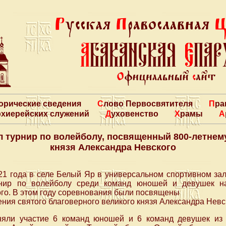
торические сведения
Слово Первосвятителя
Пр
архиерейских служений
Духовенство
Храмы
л турнир по волейболу, посвященный 800-летнем
князя Александра Невского
21 года в селе Белый Яр в универсальном спортивном зала
нир по волейболу среди команд юношей и девушек н
ого. В этом году соревнования были посвящены
ения святого благоверного великого князя Александра Невс
яли участие 6 команд юношей и 6 команд девушек из 