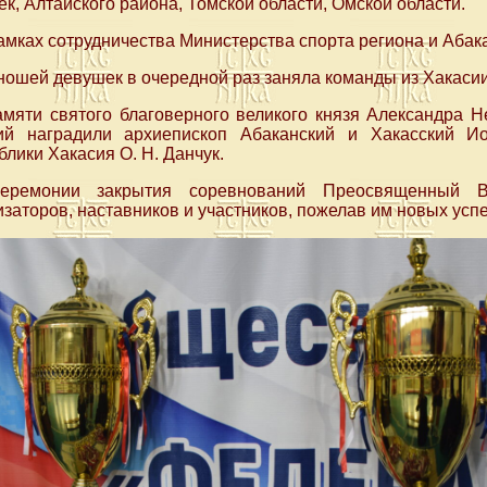
к, Алтайского района, Томской области, Омской области.
амках сотрудничества Министерства спорта региона и Абак
ошей девушек в очередной раз заняла команды из Хакасии
амяти святого благоверного великого князя Александра Н
ий наградили архиепископ Абаканский и Хакасский И
лики Хакасия О. Н. Данчук.
еремонии закрытия соревнований Преосвященный 
заторов, наставников и участников, пожелав им новых успе