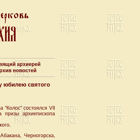
авящий архиерей
Архив новостей
у юбилею святого
 “Колос” состоялся VII
а призы архиепископа
кого.
Абакана, Черногорска,