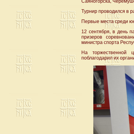
Саяногорска, Черемуше
Турнир проводился в р
Первые места среди юн
12 сентября, в день п
призеров соревнован
министра спорта Респуб
На торжественной ц
поблагодарил их органи