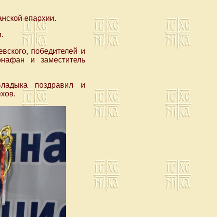
анской епархии.
.
евского, победителей и
онафан и заместитель
Владыка поздравил и
хов.