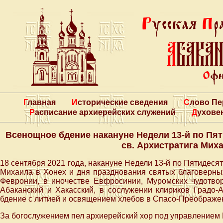
Главная
Исторические сведения
Слово П
Расписание архиерейских служений
Духове
Всенощное бдение накануне Недели 13-й по Пя
св. Архистратига Мих
18 сентября 2021 года, накануне Недели 13-й по Пятидесят
Михаила в Хонех и дня празднования святых благоверных
Февронии, в иночестве Евфросинии, Муромских чудотв
Абаканский и Хакасский, в сослужении клириков Градо-
бдение с литией и освящением хлебов в Спасо-Преображе
За богослужением пел архиерейский хор под управлением