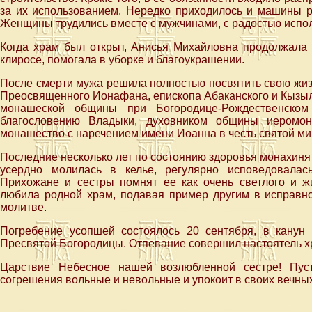
за их использованием. Нередко приходилось и машины ра
Женщины трудились вместе с мужчинами, с радостью испо
Когда храм был открыт, Анисья Михайловна продолжала 
клиросе, помогала в уборке и благоукрашении.
После смерти мужа решила полностью посвятить свою жизн
Преосвященного Ионафана, епископа Абаканского и Кызылс
монашеской общины при Богородице-Рождественско
благословению Владыки, духовником общины иеромон
монашество с наречением имени Иоанна в честь святой м
Последние несколько лет по состоянию здоровья монахиня
усердно молилась в келье, регулярно исповедовала
Прихожане и сестры помнят ее как очень светлого и ж
любила родной храм, подавая пример другим в исправн
молитве.
Погребение усопшей состоялось 20 сентября, в канун
Пресвятой Богородицы. Отпевание совершил настоятель х
Царствие Небесное нашей возлюбленной сестре! Пус
согрешения вольные и невольные и упокоит в своих вечных