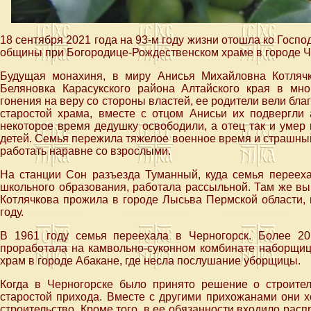
18 сентября 2021 года на 93-м году жизни отошла ко Гос
общины при Богородице-Рождественском храме в городе Ч
Будущая монахиня, в миру Анисья Михайловна Котлячк
Беляновка Карасукского района Алтайского края в мн
гонения на веру со стороны властей, ее родители вели бла
старостой храма, вместе с отцом Анисьи их подвергли а
некоторое время дедушку освободили, а отец так и умер 
детей. Семья пережила тяжелое военное время и страшный
работать наравне со взрослыми.
На станции Сон разъезда Туманный, куда семья перееха
школьного образования, работала рассыльной. Там же вы
Котлячкова прожила в городе Лысьва Пермской области, 
году.
В 1961 году семья переехала в Черногорск. Более 20
проработала на камвольно-суконном комбинате наборщиц
храм в городе Абакане, где несла послушание уборщицы.
Когда в Черногорске было принято решение о строите
старостой прихода. Вместе с другими прихожанами они 
строительство. Кроме того, в ее обязанности входило рас