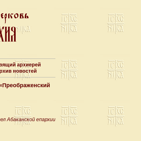
авящий архиерей
Архив новостей
 «Преображенский
л Абаканской епархии