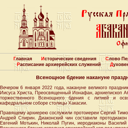
Главная
Исторические сведения
Слово П
Расписание архиерейских служений
Духове
Всенощное бдение накануне празд
Вечером 6 января 2022 года, накануне великого праздни
Иисуса Христа, Преосвященный Ионафан, архиепископ Аб
торжественного Всенощного бдения с литией и осв
кафедральном соборе столицы Хакасии.
Правящему архиерею сослужили протоиереи Сергий Тимон
Андрей Спирин. Диаконский чин составили протодиако
Евгений Мотькин, Николай Пугин, иеродиаконы Василий 