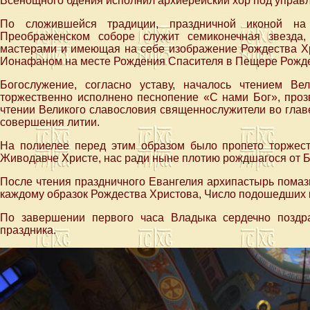
Всенощного бдения исполнил архиерейский хор под управ
По сложившейся традиции, праздничной иконой на 
Преображенском соборе служит семиконечная звезда
мастерами и имеющая на себе изображение Рождества Хр
Ионафаном на месте Рождения Спасителя в Пещере Рождес
Богослужение, согласно уставу, началось чтением Ве
торжественно исполнено песнопение «С нами Бог», прозв
чтении Великого славословия священнослужители во глав
совершения литии.
На полиелее перед этим образом было пропето торжест
Живодавче Христе, нас ради ныне плотию рождшагося от 
После чтения праздничного Евангелия архипастырь пома
каждому образок Рождества Христова, Число подошедших 
По завершении первого часа Владыка сердечно поздр
праздника.