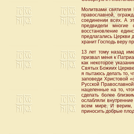
Молитвами святителя 
православной, ограж
соединении всех. А э
предвидели многие 
восстановление един
предлагались Церкви д
хранит Господь веру п
13 лет тому назад им
призвал меня к Патриа
как некоторое указан
Святых Божиих Церквей
я пытаюсь делать то, 
заповеди Христовой
«
Русской Православной 
нацеленные на то, чт
сделать более близки
ослабляли внутренние
всем мире. И верим, 
приносить добрые плод