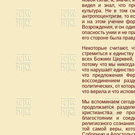
видел и знал, что пр
культура. Не в том с
антропоцентризм, то ес
и на этом учении фор
Возрождения, и он оди
опасность унии и не пр
его стороне была прав
Некоторые считают, ч
стремиться к единству
всех Божиих Церквей, 
потому что мы никогда
что нарушает единство
что предложения Фер
воссоединением разд
политических, от котор
что верила и что испо
Мы вспоминаем сегодня
продолжается раздел
христианства не пр
благостоянии и сое
религиозного сознания
той самой веры, кот
Соборную и Апостольск