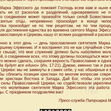
Марка Эфесского да поможет Господь всем нам и ныне 
дать ее от расколов и разделений, одновременно не п
то соединение может произойти только силой Божественно
святые отцы, непременно произойдет в конце челов
ства произойдет не по тем рецептам, не по тем проце
ля достижения единства во времена святого Марка Эфесс
равославную и Церковь нашу от всяких разделений и раскол
енно в этот день — день прославления святителя Марк
ршему служению. И я воспринял это не как случайное стеч
ие свыше, что мое служение должно быть наполнено мол
, о соединении всех, что этому должны посвящаться мои т
что можно сделать, сохраняя верность Православию и одн
да будут все едино»
(Ин. 17:21). Думаю, именно так и ра
Церкви: мы не замкнуты в самих себе, у нас обширные и
обы сблизить позиции христиан по многим вопросам совр
ми христиан Востока и Запада. Дай Бог, чтобы эти уси
 силы Православной Церкви, но содействовали укрепле
что молитвами святителя Марка Эфесского эта работа
ы. С праздником поздравляю вас!
Пресс-служба Патриарха Мо