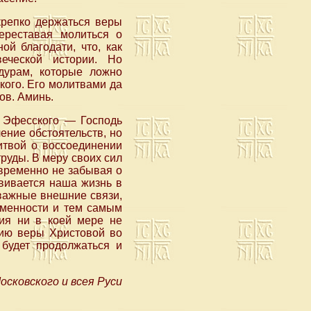
крепко держаться веры
ереставая молиться о
й благодати, что, как
еческой истории. Но
дурам, которые ложно
кого. Его молитвами да
ов. Аминь.
а Эфесского — Господь
ение обстоятельств, но
итвой о воссоединении
руды. В меру своих сил
овременно не забывая о
звивается наша жизнь в
 важные внешние связи,
еменности и тем самым
лия ни в коей мере не
нию веры Христовой во
 будет продолжаться и
сковского и всея Руси