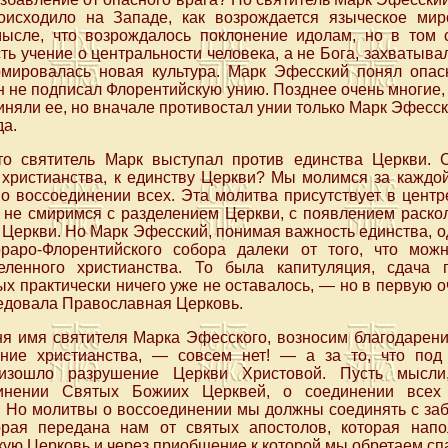
оисходило на Западе, как возрождается языческое мир
мысле, что возрождалось поклонение идолам, но в том 
ть учение о центральности человека, а не Бога, захватыва
мировалась новая культура. Марк Эфесский понял опас
н не подписал Флорентийскую унию. Позднее очень многие, 
иняли ее, но вначале противостал унии только Марк Эфесск
да.
то святитель Марк выступал против единства Церкви. 
 христианства, к единству Церкви? Мы молимся за каждо
о воссоединении всех. Эта молитва присутствует в центр
 не смиримся с разделением Церкви, с появлением расколо
 Церкви. Но Марк Эфесский, понимая важность единства, 
раро-Флорентийского собора далеки от того, что мож
еленного христианства. То была капитуляция, сдача
ых практически ничего уже не оставалось, — но в первую оч
ведовала Православная Церковь.
 имя святителя Марка Эфесского, возносим благодарение
ение христианства, — совсем нет! — а за то, что под
оизошло разрушение Церкви Христовой. Пусть мысли
динении Святых Божиих Церквей, о соединении всех
. Но молитвы о воссоединении мы должны соединять с за
орая передана нам от святых апостолов, которая нап
ую Церковь и через приобщение к которой мы обретаем сп