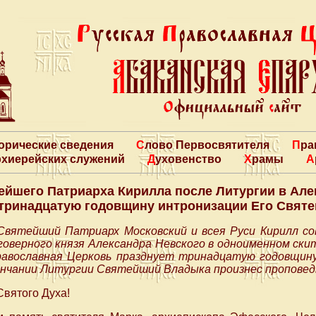
торические сведения
Слово Первосвятителя
Пр
архиерейских служений
Духовенство
Храмы
ейшего Патриарха Кирилла после Литургии в Але
 тринадцатую годовщину интронизации Его Свят
 Святейший Патриарх Московский и всея Руси Кирилл с
говерного князя Александра Невского в одноименном скит
равославная Церковь празднует тринадцатую годовщину
нчании Литургии Святейший Владыка произнес проповед
Святого Духа!