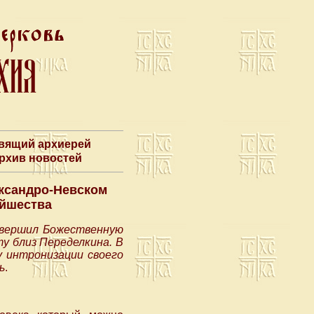
авящий архиерей
Архив новостей
ксандро-Невском
ейшества
овершил Божественную
у близ Переделкина. В
 интронизации своего
ь
.