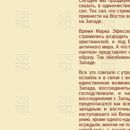
Сегодня мы празднуем
сказать, в одиночест
сил. Тех сил, что стр
привнести на Восток в
на Западе.
Время Марка Эфесско
стремились возродить 
христианской, и под 
античного мира. А что 
пантеон представлял 
образу. Так обезбоже
Западе.
Все это совпало с утр
ослабла и в связи с в
единственная возможн
Запада, воссоединит
господствовали, и н
воссоединение с Запад
предполагался как вс
западным и восточны
наступавшего на Визан
унию, кроме одного-ед
осуждали, многие не п
новой силы, а, значит,