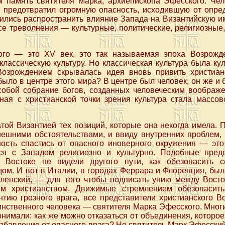
 память святителя Марка, архиепископа Эфесского. Чел
ве предотвратил огромную опасность, исходившую от опре
емились распространить влияние Запада на Византийскую и
се треволнения — культурные, политические, религиозные
го — это XV век, это так называемая эпоха Возрожде
классическую культуру. Но классическая культура была кул
Возрождением скрывалась идея вновь привить христиа
было в центре этого мира? В центре был человек, он же и 
собой собрание богов, созданных человеческим воображ
нная с христианской точки зрения культура стала массов
атой Византией тех позиций, которые она некогда имела.
нешними обстоятельствами, и ввиду внутренних проблем, 
ость спастись от опасного иноверного окружения — это
ься с Западом религиозно и культурно. Подобные пред
а Востоке не видели другого пути, как обезопасить с
ом. И вот в Италии, в городах Феррара и Флоренция, был
еленский, — для того чтобы подписать унию между Вост
м христианством. Движимые стремлением обезопасить
тию грозного врага, все представители христианского В
инственного человека — святителя Марка Эфесского. Многие
онимали: как же можно отказаться от объединения, которое
 избавление от опасного врага? Но святитель Марк Эфесски