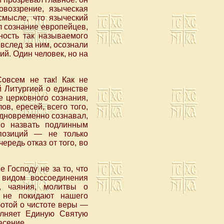
овоззрение, языческая
смысле, что языческий
л сознание европейцев,
ность так называемого
вслед за ним, осознали
ий. Один человек, но на
Совсем не так! Как не
й Литургией о единстве
е церковного сознания,
в, ересей, всего того,
одновременно сознавал,
но назвать подлинным
 позиций — не только
ередь отказ от того, во
 Господу не за то, что
 видом воссоединения
, чаяния, молитвы о
 не покидают нашего
ботой о чистоте веры —
олняет Единую Святую
асение.