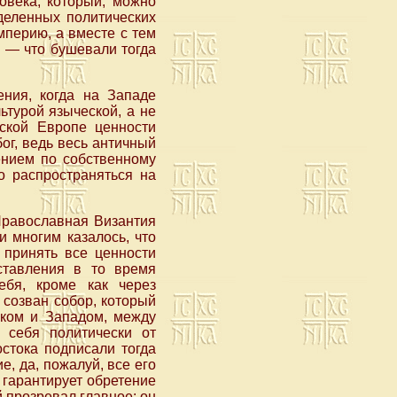
овека, который, можно
деленных политических
мперию, а вместе с тем
, — что бушевали тогда
ния, когда на Западе
ьтурой языческой, а не
нской Европе ценности
бог, ведь весь античный
ением по собственному
о распространяться на
 Православная Византия
и многим казалось, что
 принять все ценности
ставления в то время
ебя, кроме как через
 созван собор, который
оком и Западом, между
 себя политически от
остока подписали тогда
, да, пожалуй, все его
 гарантирует обретение
й прозревал главное: он