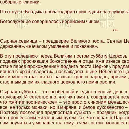
соборные клирики.
По отпусте Владыка поблагодарил пришедших на службу за
Богослужение совершалось иерейским чином.
***
Сыр­ная сед­ми­ца – пред­две­рие Ве­ли­ко­го по­ста. Свя­тая Це
дер­жа­ния», «на­ча­лом уми­ле­ния и по­ка­я­ния».
В эту по­след­нюю пе­ред Ве­ли­ким по­стом суб­бо­ту Цер­ковь п
под­ви­зех про­си­яв­шия бо­же­ствен­ныя от­цы, яже из­не­се сво
ствие пе­ред про­хож­де­ни­ем по­дви­га по­ста Цер­ковь пред­ла
во­шел в «рай сла­до­сти», на­сла­жда­ясь ныне Небес­но­го Ца
мя­ти мно­же­ства свя­тых раз­ных стран и на­ро­дов, при­чем
ствен­ным днем их глас­но­го цер­ков­но­го по­ми­но­ве­ния.
Сыр­ная суб­бо­та – это осо­бен­ный и един­ствен­ный день в го
ству­ю­щих. И есте­ствен­но, что их па­мять со­вер­ша­ет­ся неза­
что «жи­тие пост­ни­че­ское» – это про­сто си­но­ним мо­на­ше­с
все, не толь­ко мо­на­хи, но и ми­ряне, и бе­лое ду­хо­вен­ство – 
По­это­му по­след­няя пред­пост­ная суб­бо­та – празд­ник, ко­г
кто про­шел этим жиз­нен­ным пу­тем так, что по­пал в Цар­ств
нам по­учить­ся у мо­на­ше­ства то­му, в чем со­сто­ит мо­на­ше­с