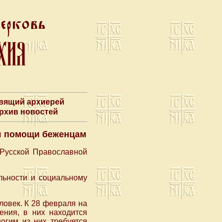
авящий архиерей
Архив новостей
ля помощи беженцам
 Русской Православной
льности и социальному
ловек. К 28 февраля на
ения, в них находится
огим из них требуется