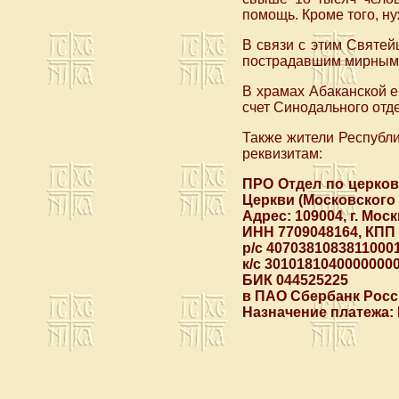
помощь. Кроме того, н
В связи с этим Святе
пострадавшим мирным
В храмах Абаканской е
счет Синодального отд
Также жители Республ
реквизитам:
ПРО Отдел по церко
Церкви (Московского 
Адрес: 109004, г. Моск
ИНН 7709048164, КПП 
р/с 4070381083811000
к/с 3010181040000000
БИК 044525225
в ПАО Сбербанк Рос
Назначение платежа