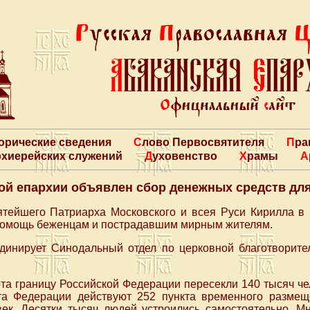
торические сведения
Слово Первосвятителя
Пр
архиерейских служений
Духовенство
Храмы
ой епархии объявлен сбор денежных средств д
тейшего Патриарха Московского и всея Руси Кирилла в
помощь беженцам и пострадавшим мирным жителям.
рдинирует Синодальный отдел по церковной благотворите
та границу Российской Федерации пересекли 140 тысяч че
та Федерации действуют 252 пункта временного размещ
ек. Десятки тысяч людей устроились самостоятельно. Мн