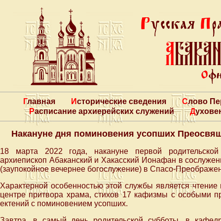
Главная
Исторические сведения
Слово П
Расписание архиерейских служений
Духове
Hакануне дня поминовения усопших Преосвя
18 марта 2022 года, накануне первой родительской
архиепископ Абаканский и Хакасский Ионафан в сослужен
(заупокойное вечернее богослужение) в Спасо-Преображен
Характерной особенностью этой службы является чтение
центре притвора храма, стихов 17 кафизмы с особыми п
ектений с поминовением усопших.
Завтра, в самый день родительской субботы, в кафед