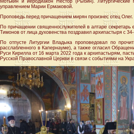
Мотькин и иеродиакон Нестор (Рыбин). Литургические
управлением Марии Ермаковой.
Проповедь перед причащением мирян произнес отец Олег.
По причащении священнослужителей в алтаре секретарь 
Тимонов от лица духовенства поздравил архипастыря с 34
По отпусте Литургии Владыка проповедовал по прочит
расслабленного в Капернауме), а также огласил Обращен
Руси Кирилла от 16 марта 2022 года к архипастырям, па
Русской Православной Церкви в связи с событиями на Укр