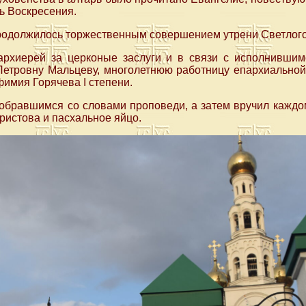
ь Воскресения.
родолжилось торжественным совершением утрени Светлого
рхиерей за церконые заслуги и в связи с исполнивши
Петровну Мальцеву, многолетнюю работницу епархиально
имия Горячева Ι степени.
собравшимся со словами проповеди, а затем вручил кажд
ристова и пасхальное яйцо.