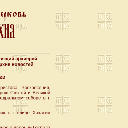
авящий архиерей
Архив новостей
хи
истова Воскресения,
рню Святой и Великой
едральном соборе в г.
ших к столице Хакасии
ющее о явлении Господа