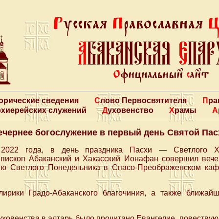
торические сведения
Слово Первосвятителя
Пр
архиерейских служений
Духовенство
Храмы
ечернее богослужение в первый день Святой Пас
2022 года, в день праздника Пасхи — Светлого Хр
пископ Абаканский и Хакасский Ионафан совершил вече
ю Светлого Понедельника в Спасо-Преображенском каф
ирики Градо-Абаканского благочиния, а также ближай
уховенства в алтарь было прочитано Евангелие, повеству