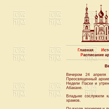
Главная
Ис
Расписание 
В
Вечером 24 апреля 
Преосвященный архие
Недели Пасхи и утрен
Абакане.
Владыке сослужили кл
храмов.
По входе архиерея и д