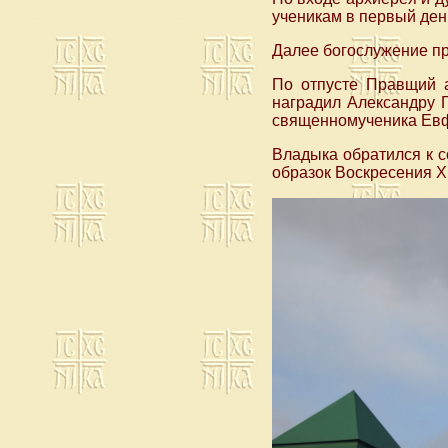
ученикам в первый ден
Далее богослужение п
По отпусте Правщий а
наградил Александру 
священномученика Евф
Владыка обратился к 
образок Воскресения Х