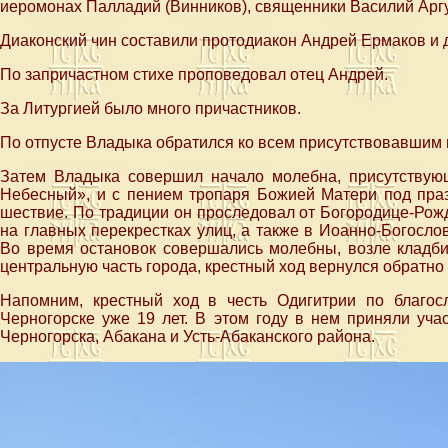
иеромонах Палладий (Винников), священники Василий Арг
Диаконский чин составили протодиакон Андрей Ермаков и 
По запричастном стихе проповедовал отец Андрей.
За Литургией было много причастников.
По отпусте Владыка обратился ко всем присутствовавшим в
Затем Владыка совершил начало молебна, присутству
Небесный», и с пением тропаря Божией Матери под праз
шествие. По традиции он проследовал от Богородице-Рожд
на главных перекрестках улиц, а также в Иоанно-Богосло
Во время остановок совершались молебны, возле кладби
центральную часть города, крестный ход вернулся обратно 
Напомним, крестный ход в честь Одигитрии по благо
Черногорске уже 19 лет. В этом году в нем приняли уча
Черногорска, Абакана и Усть-Абаканского района.