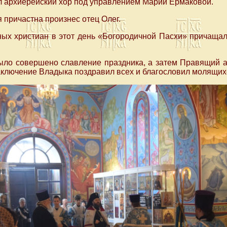
л архиерейский хор под управлением Марии Ермаковой.
 причастна произнес отец Олег.
ых христиан в этот день «Богородичной Пасхи» причаща
было совершено славление праздника, а затем Правящий 
заключение Владыка поздравил всех и благословил молящих