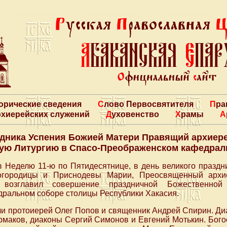
торические сведения
Слово Первосвятителя
Пр
архиерейских служений
Духовенство
Храмы
здника Успения Божией Матери Правящий архиер
ую Литургию в Спасо-Преображенском кафедрал
 в Неделю 11-ю по Пятидесятнице, в день великого празд
городицы и Приснодевы Марии, Преосвященный архие
 возглавил совершение праздничной Божественной
ральном соборе столицы Республики Хакасия.
и протоиерей Олег Попов и священник Андрей Спирин. Диа
рмаков, диаконы Сергий Симонов и Евгений Мотькин. Бог