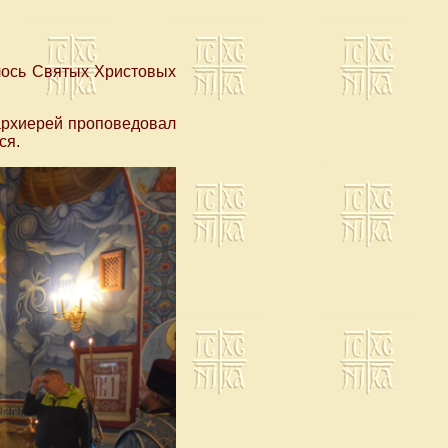
лось Святых Христовых
архиерей проповедовал
ся.