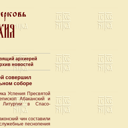
авящий архиерей
Архив новостей
ей совершил
ьном соборе
ника Успения Пресвятой
пископ Абаканский и
 Литургии в Спасо-
конский чин составили
ослужебные песнопения