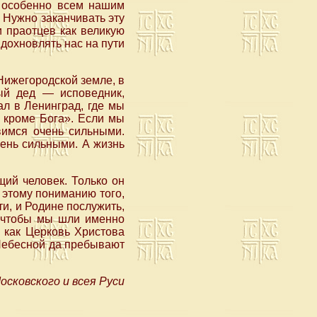
, особенно всем нашим
 Нужно заканчивать эту
и праотцев как великую
вдохновлять нас на пути
Нижегородской земле, в
вый дед — исповедник,
ал в Ленинград, где мы
, кроме Бога». Если мы
вимся очень сильными.
чень сильными. А жизнь
ий человек. Только он
 этому пониманию того,
и, и Родине послужить,
, чтобы мы шли именно
 как Церковь Христова
Небесной да пребывают
сковского и всея Руси