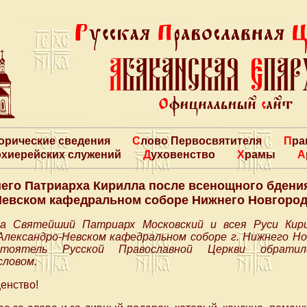
торические сведения
Слово Первосвятителя
Пр
архиерейских служений
Духовенство
Храмы
его Патриарха Кирилла после всенощного бдения
евском кафедральном соборе Нижнего Новгоро
да Святейший Патриарх Московский и всея Руси Кир
Александро-Невском кафедральном соборе г. Нижнего Но
дстоятель Русской Православной Церкви обрат
словом.
енство!