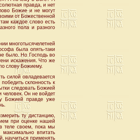
солютная правда, и нет
лово Божие и не могут
своими от Божественной
 там каждое слово есть
азного пола и разного
ении многотысячелетней
ософа была опять-таки
не было. Но Господь во
тени искажения. Что же
 по слову Божиему.
есть силой овладевается
 победить склонность к
пытки следовать Божией
 человек. Он не войдет
чу Божией правде уже
нь.
змерить ту дистанцию,
ерием при оценке нашей
в теле своем, пока мы
ы максимально впитать
й, научиться применять