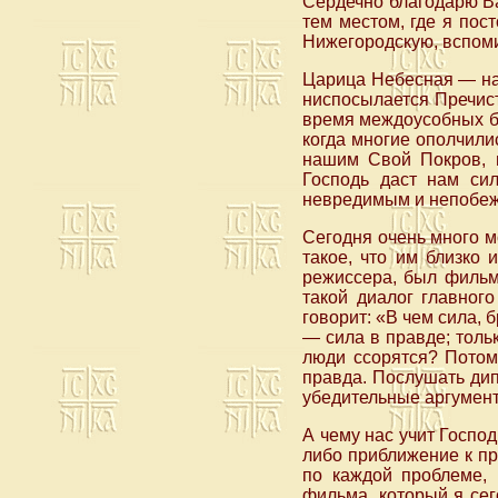
Сердечно благодарю Ва
тем местом, где я пос
Нижегородскую, вспоми
Царица Небесная — над
ниспосылается Пречист
время междоусобных бр
когда многие ополчили
нашим Свой Покров, 
Господь даст нам сил
невредимым и непобеж
Сегодня очень много мо
такое, что им близко 
режиссера, был фильм
такой диалог главног
говорит: «В чем сила, 
— сила в правде; толь
люди ссорятся? Потом
правда. Послушать дип
убедительные аргумент
А чему нас учит Господ
либо приближение к пр
по каждой проблеме, 
фильма, который я сег