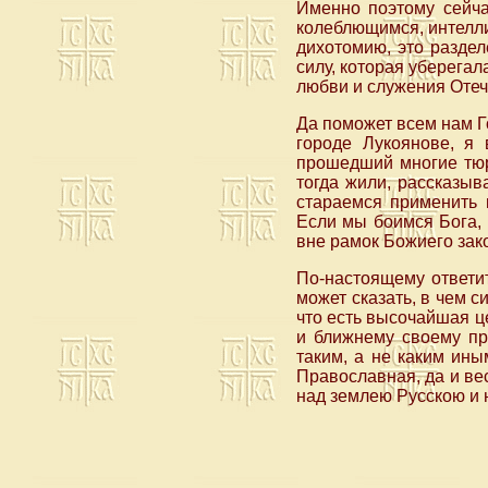
Именно поэтому сейча
колеблющимся, интелли
дихотомию, это раздел
силу, которая уберегал
любви и служения Отече
Да поможет всем нам Го
городе Лукоянове, я 
прошедший многие тюрь
тогда жили, рассказыв
стараемся применить 
Если мы боимся Бога, 
вне рамок Божиего зак
По-настоящему ответи
может сказать, в чем 
что есть высочайшая ц
и ближнему своему пр
таким, а не каким ин
Православная, да и в
над землею Русскою и 