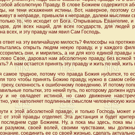
 собой абсолютную Правду. В слове Божием содержится аб
ды, ни тени искажения истины. Вот, наверное, поэтому с
 живут в неправде, привыкли к неправде, далеки мыслями 
олько то, что исходит от Бога. Открываешь Евангелие, и
одов, для всех наций, для всех государств, для людей р
на всех, и эту правду нам явил Сам Господь.
 в ответ на эту величайшую милость? Философы на протяж
 пытались открыть людям некую правду, и у каждого фил
 ссорились они, и мирились, а ни для кого единой правды 
слово Свое, даровал нам абсолютную правду, без всякой 
ать? А нам остается принять эту правду и жить по ней, жить
ся самое трудное, потому что правда Божия
нудится
, то 
 для того чтобы принять Божию правду, нужно в самом себе
к греху, склонность к ошибочному поведению. И потому по
вильные попытки, это некий путь, по которому должен идти
у и не овладеет истиной, но само движение навстре
стно, уже наполняет подлинным смыслом человеческую жиз
ути к этой абсолютной правде, и только Господь может и
с от этой правды отделяет. Эта дистанция и будет крит
последнем суде Божием. Ну, а пока мы здесь, пока мы 
м разумом, своей волей, своими чувствами, мы должн
ознание, соединить ее со своей жизнью, сделать актуально