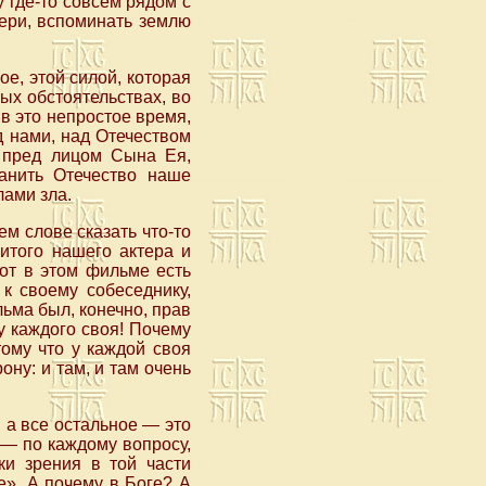
 где-то совсем рядом с
тери, вспоминать землю
е, этой силой, которая
ых обстоятельствах, во
в это непростое время,
д нами, над Отечеством
 пред лицом Сына Ея,
ранить Отечество наше
ами зла.
м слове сказать что-то
нитого нашего актера и
от в этом фильме есть
к своему собеседнику,
льма был, конечно, прав
у каждого своя! Почему
ому что у каждой своя
ну: и там, и там очень
, а все остальное — это
 — по каждому вопросу,
ки зрения в той части
е». А почему в Боге? А