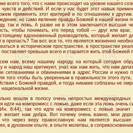
е всего того, что с нами происходит на уровне нашего соз
 чувств и действий. И если у нас будет этот навык прим
ожем применять этот критерий и по отношению к другим.
уждение; но само явление правды Божией в нашей жизни п
ду, так и ложь. А разве не в этом заключается высшая ч
сть, чтобы понимать, кто перед тобой — друг или враг,
стоящему вдохновенный руководитель, который желает для
ет в пропасть? Так вот, все то, что является жизненно нео
ваться в историческом пространстве, в пространстве реа
ю поставляет превыше всего и старается жить этой Божией 
сем нам, всему нашему народу, на который сегодня обр
 и народ наш критикуют, учат, как нам жить, что нам делат
ми сетованиями и обвинениями в адрес России и нужно по
для того чтобы быть уверенным в правильности этого пути
действия с Божией правдой, и тогда никакие соблазны не ом
 национальной жизни.
ельно вошли в полосу очень непростых международных 
я идти на компромисс с ложью, даже если эта ложь очень с
 Ин. 8:44), так что идти на компромисс с ложью значит
е желает нам добра. Вот почему очень важно, мои доро
у что через веру православную нам является высшая 
х, в духовном опыте, в опыте молитвы, в соприкосновении