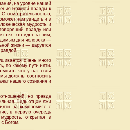
нания, на уровне нашей
енения Божией правды к
 С осмотрительностью,
оможет нам увидеть и в
еловеческая мудрость и
 говорящий правду или
 тех, кто идет за ним,
бходимым для человека —
льной жизни — даруется
правдой.
ушивается очень много
ь, по какому пути идти.
мнить, что у нас свой
, мы должны соотносить
рачат нашего сознания и
отношений, но правда
ильная. Ведь отцом лжи
 идти на компромисс с
гие, в первую очередь
мудрость, открытая в
 с Богом.