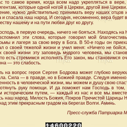
с то самое время, когда всем надо укрепляться в вере
гентам, которые одной ногой в Церкви, другой вне Церкви.
ение, нужно действительно принимать веру наших отцов 
а и спасала наш народ. И сегодня, несомненно, вера будет 
ству нашему и на пути любви друг ко другу.
сподь, в первую очередь, ничего не бояться. Находясь на 
вспомнил эти слова, которые говорил мой благочести
мы и лагеря за свою веру в Бога. В 50-е годы он приех
ал о своей тяжелой жизни и учил меня: «Ничего не бойся
к своей жизни эту заповедь мудрого человека, мы стано
то есть стремимся исполнять Его закон, мы становимся о
она — это слабость.
ть на вопрос героя Сергея Бодрова может глубоко верующ
сила. Сила — в правде, но в Божией правде. Следуя именно
енность в человеческой жизни, мы можем и душу свою спаст
отянуть руку помощи. И да поможет нам Господь в том
ым историческим путем, — каждый из нас и все мы вместе
есь наш народ. Милость Божия, Покров Пречистой Царицы 
над этим прекрасным градом на берегах Волги. Аминь.
Пресс-служба Патриарха Мо