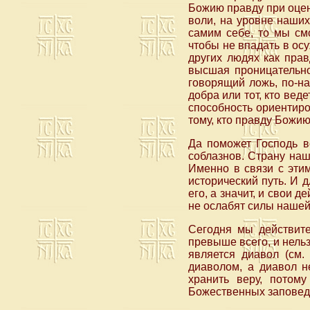
Божию правду при оценк
воли, на уровне наших
самим себе, то мы см
чтобы не впадать в ос
других людях как прав
высшая проницательно
говорящий ложь, по-на
добра или тот, кто вед
способность ориентиро
тому, кто правду Божи
Да поможет Господь в
соблазнов. Страну нашу
Именно в связи с эти
исторический путь. И 
его, а значит, и свои 
не ослабят силы нашей
Сегодня мы действит
превыше всего, и нельз
является диавол (см.
диаволом, а диавол н
хранить веру, потом
Божественных заповедя