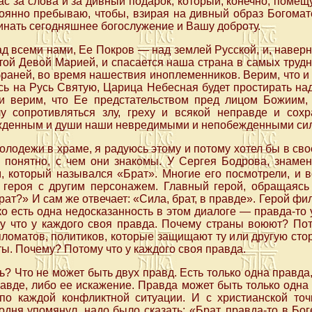
с за слова и за дивный подарок, который, конечно, помещу
тоянно пребываю, чтобы, взирая на дивный образ Богома
нать сегодняшнее богослужение и Вашу доброту.
 всеми нами, Ее Покров — над землей Русской, и, наверно
ой Девой Марией, и спасается наша страна в самых трудн
аней, во время нашествия иноплеменников. Верим, что и 
сь на Русь Святую, Царица Небесная будет простирать на
и верим, что Ее предстательством пред лицом Божиим,
у сопротивляться злу, греху и всякой неправде и сох
денным и души наши невредимыми и непобежденными сил
лодежи в храме, я радуюсь этому и потому хотел бы в свое
и понятно, с чем они знакомы. У Сергея Бодрова, знаме
, который назывался «Брат». Многие его посмотрели, и в
о героя с другим персонажем. Главный герой, обращаясь 
брат?» И сам же отвечает: «Сила, брат, в правде». Герой фи
ко есть одна недосказанность в этом диалоге — правда-то 
у что у каждого своя правда. Почему страны воюют? Пот
ломатов, политиков, которые защищают ту или другую сторо
ы. Почему? Потому что у каждого своя правда.
ь? Что не может быть двух правд. Есть только одна правда
авде, либо ее искажение. Правда может быть только одна
по каждой конфликтной ситуации. И с христианской точ
одня упомянул, надо было сказать: «Брат, правда-то в Бог