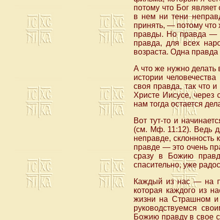
потому что Бог являет
в нем ни тени неправ
принять, — потому что
правды. Но правда — т
правда, для всех нар
возраста. Одна правда 
А что же нужно делать
истории человечества
своя правда, так что и
Христе Иисусе, через 
нам тогда остается дел
Вот тут-то и начинает
(см. Мф. 11:12). Ведь
неправде, склонность 
правде — это очень пра
сразу в Божию правд
спасительно, уже радо
Каждый из нас — на п
которая каждого из на
жизни на Страшном и 
руководствуемся свои
Божию правду в свое с