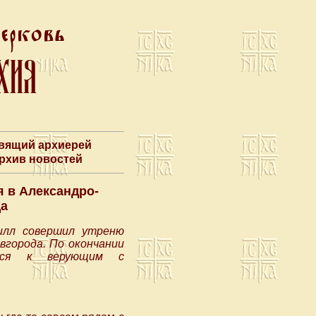
авящий архиерей
Архив новостей
 в Александро-
да
илл совершил утреню
вгорода. По окончании
ился к верующим с