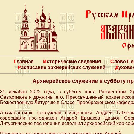
Главная
Исторические сведения
Слово П
Расписание архиерейских служений
Духове
Архиерейское служение в субботу п
31 декабря 2022 года, в субботу пред Рождеством Х
Севастиана и дружины его, Преосвященный архиеписко
Божественную Литургию в Спасо-Преображенском кафедрал
Архиапастырю сослужили священники Андрей Габченк
совершали протодиакон Андрей Ермаков, диакон Сер
Литургические песнопения исполнил архиерейский хор собо
Проповедь по пении причастна произнес отец Андрей.