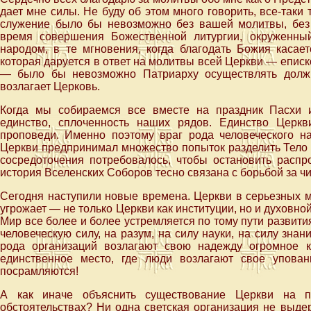
дает мне силы. Не буду об этом много говорить, все-таки 
служение было бы невозможно без вашей молитвы, без
время совершения Божественной литургии, окруженны
народом, в те мгновения, когда благодать Божия касает
которая даруется в ответ на молитвы всей Церкви — еписк
— было бы невозможно Патриарху осуществлять должн
возлагает Церковь.
Когда мы собираемся все вместе на праздник Пасхи и
единство, сплоченность наших рядов. Единство Церк
проповеди. Именно поэтому враг рода человеческого н
Церкви предпринимал множество попыток разделить Тело Х
сосредоточения потребовалось, чтобы остановить распр
история Вселенских Соборов тесно связана с борьбой за ч
Сегодня наступили новые времена. Церкви в серьезных м
угрожает — не только Церкви как институции, но и духовн
Мир все более и более устремляется по тому пути развития
человеческую силу, на разум, на силу науки, на силу знани
рода организаций возлагают свою надежду огромное 
единственное место, где люди возлагают свое упова
посрамляются!
А как иначе объяснить существование Церкви на п
обстоятельствах? Ни одна светская организация не выде