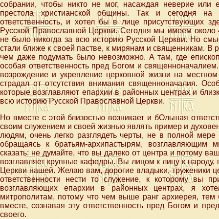
собрании, чтобы никто не мог, насаждая неверие или е
престола христианской общины. Так и сегодня на 
ответственность, и хотел бы в лице присутствующих зд
Русской Православной Церкви. Сегодня мы имеем около 
не было никогда за всю историю Русской Церкви. Но смыс
стали ближе к своей пастве, к мирянам и священникам. В 
чем даже подумать было невозможно. А там, где епископ,
особая ответственность пред Богом и священноначалием
возрождение и укрепление церковной жизни на местном
страдал от отсутствия внимания священноначалия. Особ
которые возглавляют епархии в районных центрах и близки
всю историю Русской Православной Церкви.
Но вместе с этой близостью возникает и бОльшая ответс
своим служением и своей жизнью являть пример и духовенст
людям, очень легко разглядеть черты, не в полной мере
обращаясь к братьям-архипастырям, возглавляющим м
сказать: не думайте, что вы далеко от центра и потому ва
возглавляет крупные кафедры. Вы лицом к лицу к народу, 
Церкви нашей. Желаю вам, дорогие владыки, труженики ц
ответственности нести то служение, к которому вы пр
возглавляющих епархии в районных центрах, я хоте
митрополитам, потому что чем выше ранг архиерея, тем 
вместе, сознавая эту ответственность пред Богом и пре
своего.