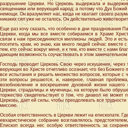
разрушение Церкви. Но Церковь выдержала и выдержив
священники или верующий народ; а потому что Дух Божий 
немощи. Он вразумляет нас, когда не хватает своего разума
никаких сил уже не осталось. Он действительно животворит
Еще раз хочу сказать, что особенно в дни празднования П
Церкви, когда мы все вместе собираемся в Храме Христ
связи к нам присоединяются миллионы людей. Это и есть
посетить храм, но знаю, как много людей сейчас вместе 
тем, кто сейчас вокруг меня, и к тем, кто вместе с нами б
дающим возможность соучаствовать в этом замечательном
Господь проводит Церковь Свою через искушения, через 
верующих во Христе отчетливо осознает, что без Божиего
все испытания и решить множество вопросов, которые с ч
эти вопросы решаются, и, наверное, главная проблема
возобновление и воскрешение духовной жизни нашего 
Церкви, страдалицы и мученицы, на которую было обруш
торжество свидетельствует о том, что диавол не может 
Церковь, дает ей силы, чтобы преодолевать все трудност
миссию.
Особая ответственность в Церкви лежит на епископате. Где
евхаристическое собрание возглавлялось предстоятелем
Епископ всегда нес особую ответственность за сохран