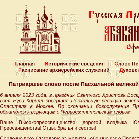
Главная
Исторические сведения
Слово П
Расписание архиерейских служений
Духове
Патриаршее слово после Пасхальной великой
6 апреля 2023 года, в праздник Светлого Христова Вос
всея Руси Кирилл совершил Пасхальную великую вече
Спасителя в Москве. По окончании богослужения Пр
обратился к верующим с Первосвятительским словом.
Ваше Высокопреосвященство, дорогой владыка Ю
Преосвященства! Отцы, братья и сестры!
Сердечно всех благодарю за молитвы обо мне как о Предст