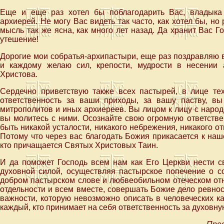
Еще и еще раз хотел бы поблагодарить Вас, владык
архиерей. Не могу Вас видеть так часто, как хотел бы, но
мысль так же ясна, как много лет назад. Да хранит Вас 
утешение!
Дорогие мои собратья-архипастыри, еще раз поздравляю 
и каждому желаю сил, крепости, мудрости в несении 
Христова.
Сердечно приветствую также всех пастырей, в лице тех,
ответственность за ваши приходы, за вашу паству, в
митрополитов и иных архиереев. Вы лицом к лицу с народ
вы молитесь с ними. Осознайте свою огромную ответстве
быть никакой усталости, никакого небрежения, никакого 
Потому что через вас благодать Божия прикасается к наше
кто причащается Святых Христовых Таин.
И да поможет Господь всем нам как Его Церкви нести с
духовной силой, осуществляя пастырское попечение о с
добром пастырском слове и любвеобильном отеческом отн
отдельности и всем вместе, совершать Божие дело ревно
важности, которую невозможно описать в человеческих к
каждый, кто принимает на себя ответственность за духовну