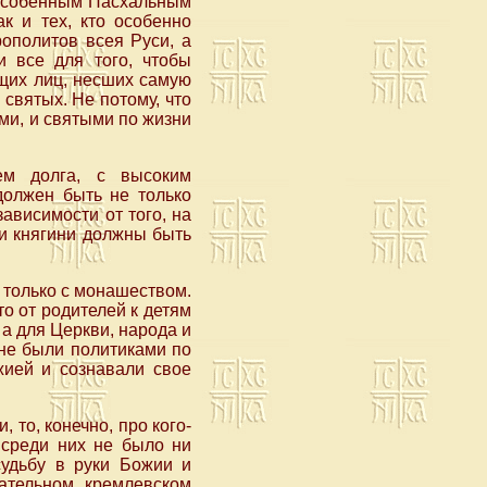
м особенным Пасхальным
к и тех, кто особенно
ополитов всея Руси, а
и все для того, чтобы
ющих лиц, несших самую
 святых. Не потому, что
ми, и святыми по жизни
ем долга, с высоким
должен быть не только
зависимости от того, на
 и княгини должны быть
 только с монашеством.
о от родителей к детям
а для Церкви, народа и
 не были политиками по
жией и сознавали свое
 то, конечно, про кого-
 среди них не было ни
судьбу в руки Божии и
ательном кремлевском