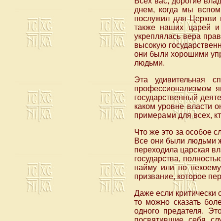
Всех вас, дорогие вла
днем, когда мы вспом
послужил для Церкви 
также наших царей и 
укреплялась вера прав
высокую государственну
они были хорошими упр
людьми.
Эта удивительная с
профессионализмом яв
государственный деятел
каком уровне власти о
примерами для всех, кт
Что же это за особое 
Все они были людьми ж
переходила царская вла
государства, полность
найму или по некоему
призвание, которое пер
Даже если критически о
то можно сказать бол
одного предателя. Эт
посвятившие себя сл