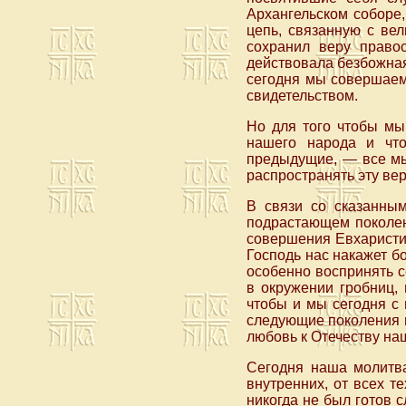
Архангельском соборе
цепь, связанную с ве
сохранил веру правос
действовала безбожная 
сегодня мы совершаем
свидетельством.
Но для того чтобы мы
нашего народа и что
предыдущие, — все мы
распространять эту ве
В связи со сказанным
подрастающем поколен
совершения Евхаристии
Господь нас накажет б
особенно воспринять с
в окружении гробниц, 
чтобы и мы сегодня с
следующие поколения и
любовь к Отечеству на
Сегодня наша молитва
внутренних, от всех те
никогда не был готов 