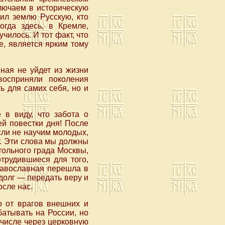
лючаем в историческую
ил землю Русскую, кто
огда здесь, в Кремле,
чилось. И тот факт, что
, является ярким тому
ная не уйдет из жизни
восприняли поколения
 для самих себя, но и
 в виду, что забота о
й повестки дня! После
сли не научим молодых,
у. Эти слова мы должны
тольного града Москвы,
отрудившиеся для того,
равославная перешла в
долг — передать веру и
сле нас.
о от врагов внешних и
батывать на России, но
 числе через церковную