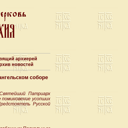
авящий архиерей
Архив новостей
ангельском соборе
, Святейший Патриарх
е поминовение усопших
Предстоятель Русской