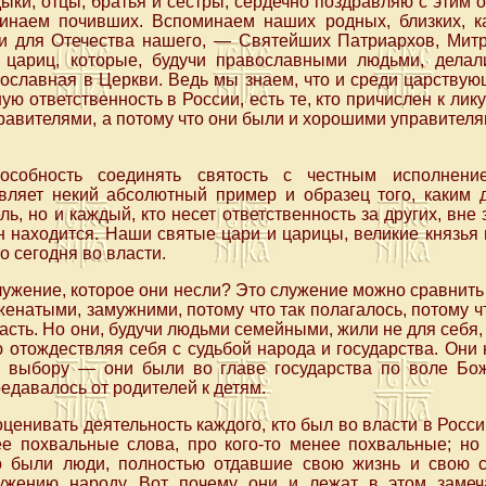
дыки, отцы, братья и сестры, сердечно поздравляю с эти
инаем почивших. Вспоминаем наших родных, близких, ка
и для Отечества нашего, — Святейших Патриархов, Митр
цариц, которые, будучи православными людьми, делал
ославная в Церкви. Ведь мы знаем, что и среди царству
ю ответственность в России, есть те, кто причислен к лику
авителями, а потому что они были и хорошими управителя
пособность соединять святость с честным исполнени
ляет некий абсолютный пример и образец того, каким 
ь, но и каждый, кто несет ответственность за других, вне 
н находится. Наши святые цари и царицы, великие князья
о сегодня во власти.
служение, которое они несли? Это служение можно сравнить
енатыми, замужними, потому что так полагалось, потому чт
сть. Но они, будучи людьми семейными, жили не для себя, 
ю отождествляя себя с судьбой народа и государства. Они
 выбору — они были во главе государства по воле Бо
едавалось от родителей к детям.
ценивать деятельность каждого, кто был во власти в России,
ее похвальные слова, про кого-то менее похвальные; но
о были люди, полностью отдавшие свою жизнь и свою 
ужению народу. Вот почему они и лежат в этом замеч