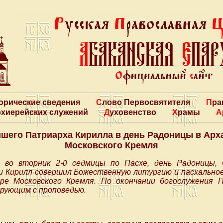
торические сведения
Слово Первосвятителя
Пр
архиерейских служений
Духовенство
Храмы
шего Патриарха Кирилла в день Радоницы в Арх
Московского Кремля
, во вторник 2-й седмицы по Пасхе, день Радоницы
си Кирилл совершил Божественную литургию и пасхально
оре Московского Кремля. По окончании богослужения 
ерующим с проповедью.