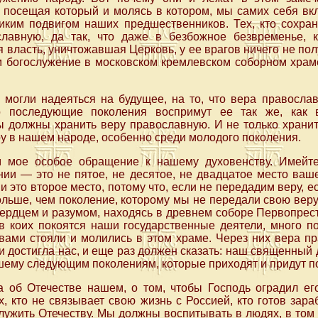
, посещая который и молясь в котором, мы самих себя вк
ликим подвигом наших предшественников. Тех, кто сохран
лавную, да так, что даже в безбожное безвременье, к
власть, уничтожавшая Церковь, у ее врагов ничего не полу
 богослужение в московском кремлевском соборном храме
 могли надеяться на будущее, на то, что вера православ
 последующие поколения воспримут ее так же, как 
 должны хранить веру православную. И не только хранить
ру в нашем народе, особенно среди молодого поколения.
 мое особое обращение к нашему духовенству. Имейте
ии — это не пятое, не десятое, не двадцатое место ваше
 это второе место, потому что, если не передадим веру, е
ольше, чем поколение, которому мы не передали свою вер
ердцем и разумом, находясь в древнем соборе Первопрес
в коих покоятся наши государственные деятели, много п
 вами стояли и молились в этом храме. Через них вера п
 достигла нас, и еще раз должен сказать: наш священный 
шему следующим поколениям, которые приходят и придут по
 об Отечестве нашем, о том, чтобы Господь оградил ег
х, кто не связывает свою жизнь с Россией, кто готов зара
служить Отечеству. Мы должны воспитывать в людях, в том