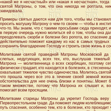
«какой же я несчастный» или «какая я несчастная», тогд
святой Матроны, о том, что она никогда не роптала, ни
завидовала.
Примеры святых даются нам для того, чтобы мы становили
просить матушку Матрону о чем-то своем — чтобы в инстит
что-то. Мы знаем, что с такими просьбами сюда приходят, и
в первую очередь нужно молиться ей о том, чтобы она да
преодолевать скорби и болезни без ропота, во спасение д
действительно поможет каждому из нас в самых трудных 
сохранить благодарение Господу и строить свою жизнь в с
Молитвами святой праведной Матроны Московской да у
слепых, недугующих, всех тех, кто, выслушав тяжелый 
Матрона — молитвенница о всех скорбящих, поэтому сег
физически страдает, кто находится в болезнях, в стесненных
охватывает тяжелое чувство одиночества. Молитесь святой
что прошла через все это в течение своей земной жизн
обстоятельства для нее очень близки и понятны. Может б
таком множестве, потому что Матрона их слышит и, в
помогает всем просящим.
Молитвами старицы Матроны да укрепит Господь веру
Первопрестольном граде. Да поможет людям колеблющимся 
путь спасения, особенно тем, кто в болезни, кто проходит