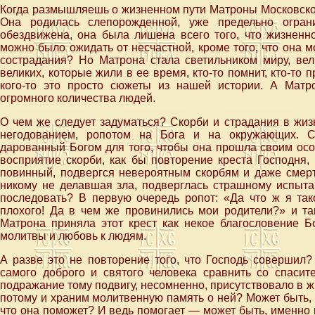
Когда размышляешь о жизненном пути Матроны Московской
Она родилась слепорожденной, уже предельно огран
обездвижена, она была лишена всего того, что жизненн
можно было ожидать от несчастной, кроме того, что она м
сострадания? Но Матрона стала светильником миру, вел
великих, которые жили в ее время, кто-то помнит, кто-то п
кого-то это просто сюжеты из нашей истории. А Мат
огромного количества людей.
О чем же следует задуматься? Скорби и страдания в жи
негодованием, ропотом на Бога и на окружающих. С
дарованный Богом для того, чтобы она прошла своим ос
восприятие скорби, как бы повторение креста Господня,
повинный, подвергся невероятным скорбям и даже смерти
никому не делавшая зла, подверглась страшному испыта
последовать? В первую очередь ропот: «Да что ж я так
плохого! Да в чем же провинились мои родители?» и та
Матрона приняла этот крест как некое благословение Б
молитвы и любовь к людям.
А разве это не повторение того, что Господь совершил?
самого доброго и святого человека сравнить со спаси
подражание тому подвигу, несомненно, присутствовало в 
потому и храним молитвенную память о ней? Может быть, 
что она поможет? И ведь помогает — может быть, именно 