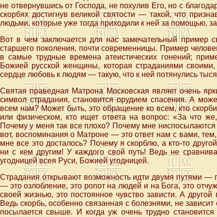
не отвернувшись от Господа, не похулив Его, но с благод
скорбях достигнув великой святости — такой, что призн
людьми, которые уже тогда приходили к ней за помощью, за
Вот в чем заключается для нас замечательный пример 
старшего поколения, почти современницы. Пример человек
в самые трудные времена атеистических гонений; при
Божией русской женщины, которая страданиями своими,
сердце любовь к людям — такую, что к ней потянулись тысяч
Святая праведная Матрона Московская являет очень ярки
символ страдания, становится орудием спасения. А може
всем нам? Может быть, это обращение ко всем, кто скорби
или физическом, кто ищет ответа на вопрос: «За что ж
Почему у меня так все плохо? Почему мне ниспосылаются с
вот, воспоминания о Матроне — это ответ нам с вами, тем,
мне все это досталось? Почему я скорблю, а кто-то друго
ни с кем другим! У каждого свой путь! Ведь не сравнив
угодницей всея Руси, Божией угодницей.
Страдания открывают возможность идти двумя путями — по
— это озлобление, это ропот на людей и на Бога, это отчу
своей жизнью, это постоянное чувство зависти. А другой
Ведь скорбь, особенно связанная с болезнями, не зависит 
посылается свыше. И когда уж очень трудно становится т