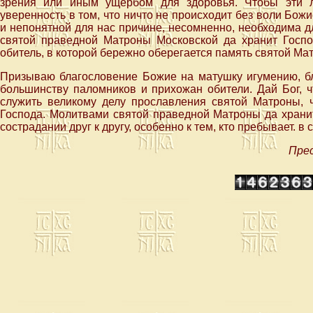
зрения или иным ущербом для здоровья. Чтобы эти 
уверенность в том, что ничто не происходит без воли Божие
и непонятной для нас причине, несомненно, необходима д
святой праведной Матроны Московской да хранит Госпо
обитель, в которой бережно оберегается память святой Мат
Призываю благословение Божие на матушку игумению, бл
большинству паломников и прихожан обители. Дай Бог, ч
служить великому делу прославления святой Матроны, 
Господа. Молитвами святой праведной Матроны да хранит
сострадании друг к другу, особенно к тем, кто пребывает. в 
Прес