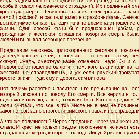
Когда задумываешься о подвиге святой праведной блажен
особый смысл человеческих страданий. Их подлинный см
крестную смерть. Невинного со всех точек зрения — зако
самой позорной, и распяли вместе с разбойниками. Сейча
воспринимается как трагедия; а в те времена отношение си
жизни. Один способ казни был предназначен рабам, 
гражданам; и жестокая, страшная, позорная смерть была 
людей и вызывал всеобщее презрение.
Представим человека, приговоренного сегодня к пожизне
душегуб убивал детей, взрослых, — конечно, такому не
скажут: «жаль, смертную казнь отменили, надо бы и с 
Подобное отношение было и к тем, кого распинали на кр
жестким, но справедливым, и уж если римский прокурат
кресте, значит, туда ему и дорога, сам виноват.
Вот почему распятие Спасителя, Его пребывание на Гол
который ликовал по поводу Его смерти. Все верили в то, 
одесную и ошуюю, а все, включая Того, Кто посередине. 
люди считали, что все, в том числе ни в чем не повинн
законно, согласно строгости римского права и по справедл
А что же получилось? Через страдания, через уничижения
слава. И крест не только предмет поклонения, но крест ест
страдания и смерть, которые Господь Иисус Христос приня