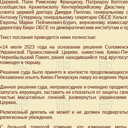
Церквей, Папе Римскому Франциску, Патриарху Коптской
сообщества Архиепископу Кентерберийскому Джастину 
совета церквей доктору Джерри Пиллэю, генеральному
Антониу Гутерришу, генеральному секретарю ОБСЕ Хельге
Европы Марии Пейчинович-Бурич, верховному комиссар
директору Бюро ОБСЕ по демократическим институтам и п
Текст послания приводится ниже полностью:
«14 июля 2023 года на основании решения Соломенск
Украинской Православной Церкви, наместник Киево-П
Чернобыльский Павел, ранее находившийся под круглосу
помещен в тюрьму.
Решение суда было принято в контексте продолжающихся 
беззаконно изъять Киево-Печерскую лавру из ведения Укр
Данное решение суда, неправосудное и очевидно продикт
запугать верующих, заставить их отказаться от защиты сво
частью масштабных гонений, развернутых украинскими
Церкви.
Религиозный деятель не может и не должен подвергать
религиозные убеждения.
С большой тревогой отмечаю, что изменение меры п