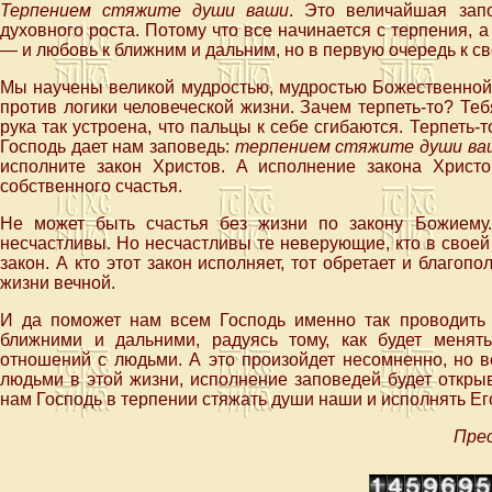
Терпением стяжите души ваши
. Это величайшая зап
духовного роста. Потому что все начинается с терпения, а
— и любовь к ближним и дальним, но в первую очередь к с
Мы научены великой мудростью, мудростью Божественной, 
против логики человеческой жизни. Зачем терпеть-то? Те
рука так устроена, что пальцы к себе сгибаются. Терпеть-т
Господь дает нам заповедь:
терпением стяжите души ва
исполните закон Христов. А исполнение закона Христ
собственного счастья.
Не может быть счастья без жизни по закону Божиему
несчастливы. Но несчастливы те неверующие, кто в свое
закон. А кто этот закон исполняет, тот обретает и благопо
жизни вечной.
И да поможет нам всем Господь именно так проводить
ближними и дальними, радуясь тому, как будет менят
отношений с людьми. А это произойдет несомненно, но 
людьми в этой жизни, исполнение заповедей будет откры
нам Господь в терпении стяжать души наши и исполнять Ег
Прес