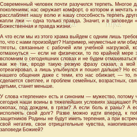
Современный человек почти разучился терпеть. Многое д
поколениям; нас окружает комфорт, о котором и мечтать 
расслабляет нашу волю и нашу способность терпеть друг
капли лжи — одна только правда. Значит, и в заповеди
Божественная и правда жизни.
А что если мы из этого храма выйдем с одним лишь требо
то, что с нами произойдет? Например, неуместные или обид
тяготы, связанные с рабочей или учебной нагрузкой, к
отмахнуться — если не физически, то по крайней мере 
вспомним о сегодняшних словах и не будем отмахиваться?
как же так, вроде такую резкую фразу сказал, а мой
отреагировал, а лишь улыбнулся и пошел дальше? Но есл
нашего общения даже с теми, кто нас обижает, — то, п
сделается светлее, и проблем семейных, возрастных, с
детьми, станет меньше.
У слова «терпение» есть и синоним — мужество, потому ч
сегодня наши воины в тяжелейших условиях защищают Род
окопах, под дождем, в грязи? А если боль и раны? А 
исполнять свой долг? Разве можно идти вперед, к п
защитников Родины не будут иметь терпения, а при встрече
свой негатив, свои отрицательные чувства, накопившие
заповеди Божией?