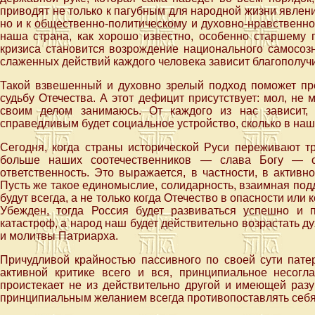
приводят не только к пагубным для народной жизни явлени
но и к общественно-политическому и духовно-нравственном
наша страна, как хорошо известно, особенно старшему 
кризиса становится возрождение национального самосозн
слаженных действий каждого человека зависит благополучи
Такой взвешенный и духовно зрелый подход поможет пре
судьбу Отечества. А этот дефицит присутствует: мол, не м
своим делом занимаюсь. От каждого из нас зависит,
справедливым будет социальное устройство, сколько в наш
Сегодня, когда страны исторической Руси переживают т
больше наших соотечественников — слава Богу — с
ответственность. Это выражается, в частности, в актив
Пусть же такое единомыслие, солидарность, взаимная подд
будут всегда, а не только когда Отечество в опасности или 
Убежден, тогда Россия будет развиваться успешно и п
катастроф, а народ наш будет действительно возрастать ду
и молитвы Патриарха.
Причудливой крайностью пассивного по своей сути пате
активной критике всего и вся, принципиальное несог
проистекает не из действительно другой и имеющей разу
принципиальным желанием всегда противопоставлять себ