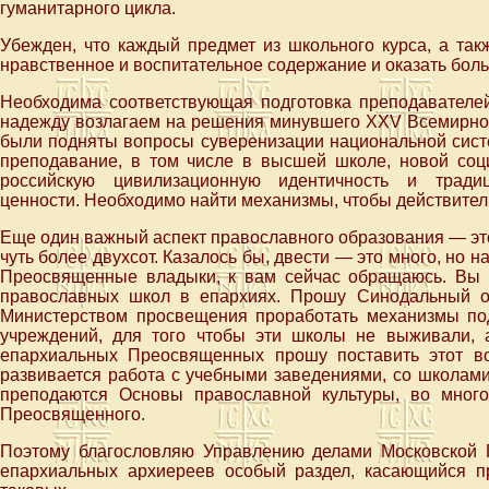
гуманитарного цикла.
Убежден, что каждый предмет из школьного курса, а так
нравственное и воспитательное содержание и оказать бол
Необходима соответствующая подготовка преподавателей
надежду возлагаем на решения минувшего XXV Всемирного
были подняты вопросы суверенизации национальной сист
преподавание, в том числе в высшей школе, новой со
российскую цивилизационную идентичность и традиц
ценности. Необходимо найти механизмы, чтобы действител
Еще один важный аспект православного образования — эт
чуть более двухсот. Казалось бы, двести — это много, но 
Преосвященные владыки, к вам сейчас обращаюсь. Вы 
православных школ в епархиях. Прошу Синодальный от
Министерством просвещения проработать механизмы по
учреждений, для того чтобы эти школы не выживали, 
епархиальных Преосвященных прошу поставить этот во
развивается работа с учебными заведениями, со школами
преподаются Основы православной культуры, во много
Преосвященного.
Поэтому благословляю Управлению делами Московской 
епархиальных архиереев особый раздел, касающийся 