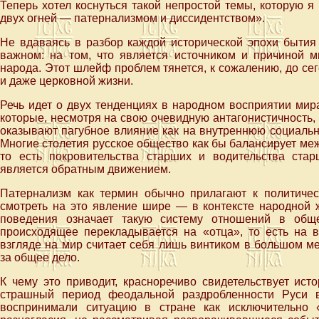
Теперь хотел коснуться такой непростой темы, которую 
двух огней — патернализмом и диссидентством».
Не вдаваясь в разбор каждой исторической эпохи бытия
важном: на том, что является источником и причиной м
народа. Этот шлейф проблем тянется, к сожалению, до се
и даже церковной жизни.
Речь идет о двух тенденциях в народном восприятии мир
которые, несмотря на свою очевидную антагонистичность
оказывают пагубное влияние как на внутреннюю социальн
Многие столетия русское общество как бы балансирует ме
то есть покровительства старших и водительства старш
является обратным движением.
Патернализм как термин обычно прилагают к политичес
смотреть на это явление шире — в контексте народной 
поведения означает такую систему отношений в обще
происходящее перекладывается на «отца», то есть на 
взгляде на мир считает себя лишь винтиком в большом ме
за общее дело.
К чему это приводит, красноречиво свидетельствует ист
страшный период феодальной раздробленности Руси в
воспринимали ситуацию в стране как исключительно 