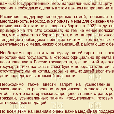
важных государственных мер, направленных на защиту 
зрения, необходимо сделать в этом важном направлении, в
Расширяя поддержку многодетных семей, повышая ст
многодетность, необходимо принять меры для снижения чис
официальной статистике, число абортов в 2022 году 
примерно на 4%. Это скромная, но тем не менее положи
том, что количество абортов растет, и вот впервые начало
тенденции необходимо принятие системы комплексных 
деятельностью медицинских организаций, работающих с 
Необходимо прекратить передачу детей-сирот на вос
иностранных государств, в которых официально принята 
по отношению к России государства, где нет этой идеол
государств и четко сказать: мы будем передавать детей т
отсутствует; мы не хотим, чтобы из наших детей воспиты
дети подвергались огромной опасности.
Необходимо также ввести запрет на усыновление д
законодательно разрешено медицинское вмешательство,
чтобы то, что категорически запрещено в нашей стране, 
граждан, усыновленных такими «родителями», готовы
антигуманных операций.
По всем этим начинаниям очень важна медийная поддерж