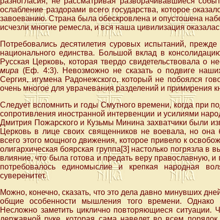
разногласия, не рассматривая разворачивавшиеся событ
ослабление раздорами всего государства, которое оказа
завоеванию. Страна была обескровлена и опустошена набе
исчезли многие ремесла, и вся наша цивилизация оказала
Потребовались десятилетия суровых испытаний, прежд
национального единства. Большой вклад в консолидацию
Русская Церковь, которая твердо свидетельствовала о н
мира
(Еф. 4:3). Невозможно не сказать о подвиге наши
Сергия, игумена Радонежского, который не побоялся го
очень многое для уврачевания разделений и примирения к
Следует вспомнить и годы Смутного времени, когда при 
сопротивления иностранной интервенции и усилиями наро
Дмитрия Пожарского и Кузьмы Минина захватчики были изг
Церковь в лице своих священников не воевала, но она 
всего этого мощного движения, которое привело к освоб
олигархическая боярская группа[3] настолько погрязла в 
влияние, что была готова и предать веру православную, и 
потребовалось единомыслие и крепкая народная воля
суверенитет.
Можно, конечно, сказать, что это дела давно минувших дне
общие особенности мышления того времени. Однако 
Несложно заметить циклично повторяющиеся ситуации. Ч
державной руке, которая сама наведет во всем порядок