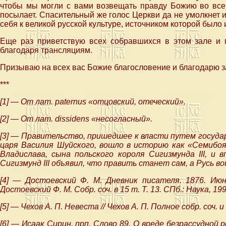
чтобы мы могли с вами возвещать правду Божию во все 
посылает. Спасительный же голос Церкви да не умолкнет и 
себя к великой русской культуре, источником которой было
Еще раз приветствую всех собравшихся в этом зале и 
благодаря трансляциям.
Призываю на всех вас Божие благословение и благодарю з
***
[1] — От лат. paternus «отцовский, отеческий».
[2] — От лат. dissidens «несогласный».
[3] — Правительство, пришедшее к власти путем государ
царя Василия Шуйского, вошло в историю как «Семибоя
Владислава, сына польского короля Сигизмунда III, и 
Сигизмунд III объявил, что править станет сам, а Русь в
[4] — Достоевский Ф. М. Дневник писателя. 1876. Июнь
Достоевский Ф. М. Собр. соч. в 15 т. Т. 13. СПб.: Наука, 199
[5] — Чехов А. П. Невеста // Чехов А. П. Полное собр. соч. и 
[6] — Исаак Сирин, прп. Слово 89. О вреде безрассудно