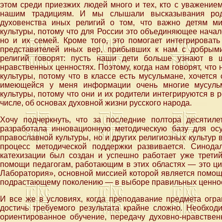
этом среди приезжих людей много и тех, кто с уважением
нашим традициям. И мы слышали высказывания роди
духовенства иных религий о том, что важно детям м
культуры, потому что для России это объединяющее начал
но и их семей. Кроме того, это помогает интегрироват
представителей иных вер, прибывших к нам с добрым
религий говорят: пусть наши дети больше узнают в 
нравственных ценностях. Поэтому, когда нам говорят, чт
культуры, потому что в классе есть мусульмане, хочется
имеющейся у меня информации очень многие мусульм
культуры, потому что они и их родители интегрируются в р
числе, об основах духовной жизни русского народа.
Хочу подчеркнуть, что за последние полтора десятил
разработала инновационную методическую базу для ос
православной культуры, но и других религиозных культур в
процесс методической поддержки развивается. Синода
катехизации был создан и успешно работает уже трети
помощи педагогам, работающим в этих областях — это ц
Лаборатория», основной миссией которой является помощ
подрастающему поколению — в выборе правильных ценнос
И все же в условиях, когда преподавание предмета огра
достичь требуемого результата крайне сложно. Необходи
ориентированное обучение, передачу духовно-нравстве