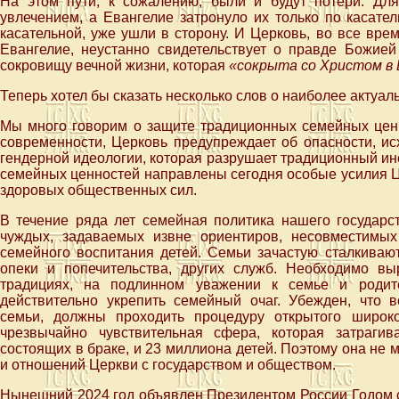
На этом пути, к сожалению, были и будут потери. Дл
увлечением, а Евангелие затронуло их только по касател
касательной, уже ушли в сторону. И Церковь, во все вр
Евангелие, неустанно свидетельствует о правде Божией
сокровищу вечной жизни, которая
«сокрыта со Христом в 
Теперь хотел бы сказать несколько слов о наиболее актуал
Мы много говорим о защите традиционных семейных ценн
современности, Церковь предупреждает об опасности, и
гендерной идеологии, которая разрушает традиционный ин
семейных ценностей направлены сегодня особые усилия Це
здоровых общественных сил.
В течение ряда лет семейная политика нашего государ
чуждых, задаваемых извне ориентиров, несовместимых
семейного воспитания детей. Семьи зачастую сталкиваю
опеки и попечительства, других служб. Необходимо в
традициях, на подлинном уважении к семье и родит
действительно укрепить семейный очаг. Убежден, что 
семьи, должны проходить процедуру открытого широко
чрезвычайно чувствительная сфера, которая затраги
состоящих в браке, и 23 миллиона детей. Поэтому она не
и отношений Церкви с государством и обществом.
Нынешний 2024 год объявлен Президентом России Годом с