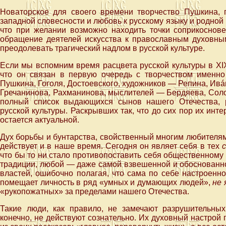
Новаторское для своего времени творчество Пушкина,
западной словесности и любовь к русскому языку и родной 
что при желании возможно находить точки соприкоснове
обращение деятелей искусства к православным духовны
преодолевать трагический надлом в русской культуре.
Если мы вспомним время расцвета русской культуры в XIX
что он связан в первую очередь с творчеством именн
Пушкина, Гоголя, Достоевского, художников — Репина, Ивá
Гречанинова, Рахманинова, мыслителей — Бердяева, Солов
полный список выдающихся сынов нашего Отечества, 
русской культуры. Раскрывших так, что до сих пор их инте
остается актуальной.
Дух борьбы и бунтарства, свойственный многим любителям
действует и в наше время. Сегодня он являет себя в тех
что бы то ни стало противопоставить себя общественном
традиции, любой — даже самой взвешенной и обоснованн
властей, ошибочно полагая, что сама по себе настроенн
помещает личность в ряд «умных и думающих людей»,
не 
«рукопожатных» за пределами нашего Отечества.
Такие люди, как правило, не замечают разрушительных 
конечно, не действуют сознательно. Их духовный настрой