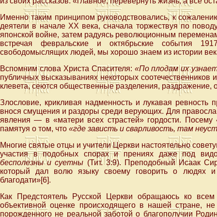
из своих рассказов: «главное, перевернуть жизнь, а все ос
Именно таким принципом руководствовались, к сожалени
деятели в начале XX века, сначала торжествуя по повод
японской войне, затем радуясь революционным переменам 
встречая февральские и октябрьские события 19
свободомыслящих людей, мы хорошо знаем из истории века
Вспомним слова Христа Спасителя:
«По плодам их узнает
публичных высказываниях некоторых соотечественников и
клевета, сеются общественные разделения, раздражение, 
Злословие, крикливая надменность и лукавая ревность п
внося смущения и раздоры среди верующих. Для православ
явления — в «матери всех страстей» гордости. Посему
памятуя о том, что
«где зависть и сварливость, там неуст
Многие святые отцы и учители Церкви настоятельно совету
участия в подобных спорах и прениях даже под видо
бесполезны и суетны
(Тит. 3:9). Преподобный Исаак Си
который дал волю языку своему говорить о людях и 
благодати»[6].
Как Предстоятель Русской Церкви обращаюсь ко всем
объективной оценке происходящего в нашей стране, не 
порожденного не реальной заботой о благополучии Роди