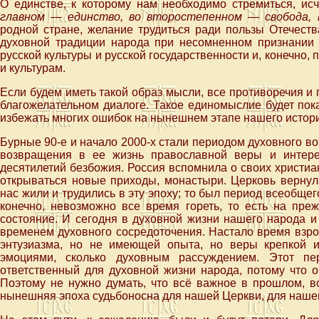
О единстве, к которому нам необходимо стремиться, и
главном — единство, во второстепенном — свобода, 
родной стране, желание трудиться ради пользы Отечеств
духовной традиции народа при несомненном признании
русской культуры и русской государственности и, конечно,
и культурам.
Если будем иметь такой образ мысли, все противоречия и
благожелательном диалоге. Такое единомыслие будет пок
избежать многих ошибок на нынешнем этапе нашего истори
Бурные 90-е и начало 2000-х стали периодом духовного в
возвращения в ее жизнь православной веры и интере
десятилетий безбожия. Россия вспомнила о своих христиа
открываться новые приходы, монастыри. Церковь вернул
нас жили и трудились в эту эпоху; то был период всеобщег
конечно, невозможно все время гореть, то есть на пре
состояние. И сегодня в духовной жизни нашего народа и
временем духовного сосредоточения. Настало время взр
энтузиазма, но не имеющей опыта, но веры крепкой и
эмоциями, сколько духовным рассуждением. Этот п
ответственный для духовной жизни народа, потому что о
Поэтому не нужно думать, что всё важное в прошлом, 
нынешняя эпоха судьбоносна для нашей Церкви, для наше