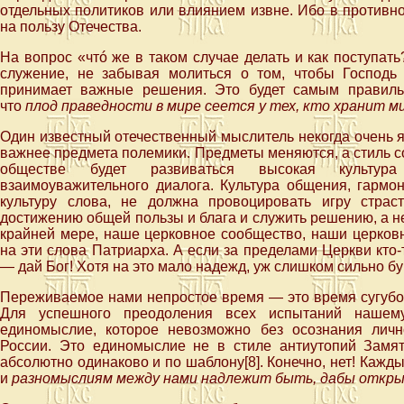
отдельных политиков или влиянием извне. Ибо в противн
на пользу Отечества.
На вопрос «чтó же в таком случае делать и как поступать
служение, не забывая молиться о том, чтобы Господь
принимает важные решения. Это будет самым правиль
что
плод праведности в мире сеется у тех, кто хранит м
Один известный отечественный мыслитель некогда очень 
важнее предмета полемики. Предметы меняются, а стиль с
обществе будет развиваться высокая культура
взаимоуважительного диалога. Культура общения, гармо
культуру слова, не должна провоцировать игру страст
достижению общей пользы и блага и служить решению, а н
крайней мере, наше церковное сообщество, наши церков
на эти слова Патриарха. А если за пределами Церкви кто
— дай Бог! Хотя на это мало надежд, уж слишком сильно б
Переживаемое нами непростое время — это время сугубой 
Для успешного преодоления всех испытаний нашему
единомыслие, которое невозможно без осознания личн
России. Это единомыслие не в стиле антиутопий Замя
абсолютно одинаково и по шаблону[8]. Конечно, нет! Кажд
и
разномыслиям между нами надлежит быть, дабы откры