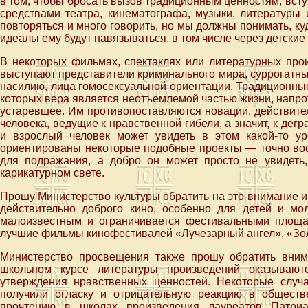
в том, чтобы бросать вызов традиционным ценностям, всту
средствами театра, кинематографа, музыки, литературы 
повторяться и много говорить, но мы должны понимать, куд
идеалы ему будут навязываться, в том числе через детски
В некоторых фильмах, спектаклях или литературных про
выступают представители криминального мира, суррогатны
насилию, лица гомосексуальной ориентации. Традиционные
которых вера является неотъемлемой частью жизни, напрот
устаревшее. Им противопоставляются новации, действит
человека, ведущие к нравственной гибели, а значит, к дег
и взрослый человек может увидеть в этом какой-то у
ориентированы некоторые подобные проекты — точно вос
для подражания, а добро он может просто не увидеть
карикатурном свете.
Прошу Министерство культуры обратить на это внимание и
действительно доброго кино, особенно для детей и мо
малоизвестным и ограничивается фестивальными площа
лучшие фильмы кинофестивалей «Лучезарный ангел», «Зол
Министерство просвещения также прошу обратить вним
школьном курсе литературы произведений оказывают
утверждения нравственных ценностей. Некоторые случ
получили огласку и отрицательную реакцию в общест
прочтению в школах произведения лауреатов Патри