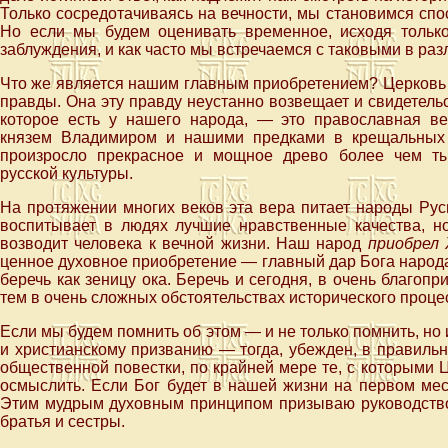
Только сосредотачиваясь на вечности, мы становимся сп
Но если мы будем оценивать временное, исходя тольк
заблуждения, и как часто мы встречаемся с таковыми в ра
Что же является нашим главным приобретением? Церковь 
правды. Она эту правду неустанно возвещает и свидетельс
которое есть у нашего народа, — это православная в
князем Владимиром и нашими предками в крещальных в
произросло прекрасное и мощное древо более чем тыс
русской культуры.
На протяжении многих веков эта вера питает народы Рус
воспитывает в людях лучшие нравственные качества, 
возводит человека к вечной жизни. Наш народ
приобрел
ценное духовное приобретение — главный дар Бога народа
беречь как зеницу ока. Беречь и сегодня, в очень благоп
тем в очень сложных обстоятельствах исторического проце
Если мы будем помнить об этом — и не только помнить, но 
и христианскому призванию — тогда, убежден, в правиль
общественной повестки, по крайней мере те, с которыми 
осмыслить. Если Бог будет в нашей жизни на первом мест
Этим мудрым духовным принципом призываю руководствов
братья и сестры.