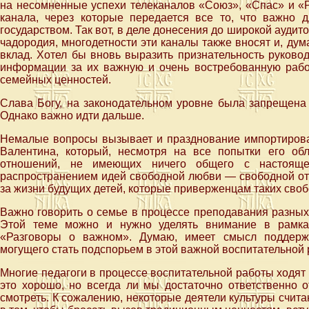
на несомненные успехи телеканалов «Союз», «Спас» и «
канала, через которые передается все то, что важно
государством. Так вот, в деле донесения до широкой аудит
чадородия, многодетности эти каналы также вносят и, ду
вклад. Хотел бы вновь выразить признательность руково
информации за их важную и очень востребованную раб
семейных ценностей.
Слава Богу, на законодательном уровне была запрещена
Однако важно идти дальше.
Немалые вопросы вызывает и празднование импортирован
Валентина, который, несмотря на все попытки его обл
отношений, не имеющих ничего общего с настояще
распространением идей свободной любви — свободной от в
за жизни будущих детей, которые приверженцам таких св
Важно говорить о семье в процессе преподавания разных
Этой теме можно и нужно уделять внимание в рамках
«Разговоры о важном». Думаю, имеет смысл поддержа
могущего стать подспорьем в этой важной воспитательной 
Многие педагоги в процессе воспитательной работы ходят с
это хорошо, но всегда ли мы достаточно ответственно о
смотреть. К сожалению, некоторые деятели культуры счит