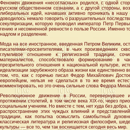
Феномен движения «несогласных» родился, с одной стор
русском общественном сознании, а с другой стороны, в
либеральных идей, начавших активно проникать в нашу 
доводилось немало говорить о разрушительных последстви
секуляризации, которую проводил император Петр Первы
гению и несомненной ревности о пользе России. Именно то
надлом и разделение.
Мода на все иностранное, введенная Петром Великим, ост
писателями-просветителями, в чьих произведениях ск
глумливое отношение к религиозной традиции, сочи
материалистов, способствовало формированию в час
презрительного отношения к национальной культуре, ис
идеализации зарубежного образа жизни как единственно в
том, что, как с горечью писал Федор Михайлович Досто
европейцем, нельзя не сделаться в то же время естес
комментировать, но это очень сильные слова Федора Миха
Революционное движение в России, перевернувшее и
протяжении столетий, в том числе века XIX-го, через пр
социальным учениям. Но вместе с тем, нет худа без добра, 
распространение этих чуждых влияний и представлени
традиции, как попытка осмыслить самобытный духовн
классическая литература и религиозная философия, шед
культуры — все то, чем так восхищается сегодня весь мир.