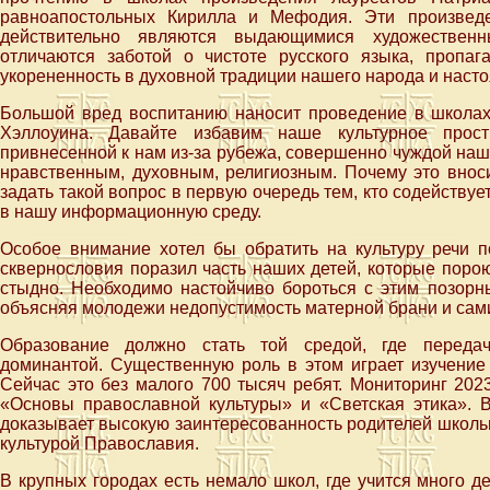
равноапостольных Кирилла и Мефодия. Эти произведе
действительно являются выдающимися художественн
отличаются заботой о чистоте русского языка, пропаг
укорененность в духовной традиции нашего народа и насто
Большой вред воспитанию наносит проведение в школах
Хэллоуина. Давайте избавим наше культурное прост
привнесенной к нам из-за рубежа, совершенно чуждой на
нравственным, духовным, религиозным. Почему это внос
задать такой вопрос в первую очередь тем, кто содейств
в нашу информационную среду.
Особое внимание хотел бы обратить на культуру речи п
сквернословия поразил часть наших детей, которые порою
стыдно. Необходимо настойчиво бороться с этим позорн
объясняя молодежи недопустимость матерной брани и сами
Образование должно стать той средой, где передач
доминантой. Существенную роль в этом играет изучение 
Сейчас это без малого 700 тысяч ребят. Мониторинг 2023
«Основы православной культуры» и «Светская этика». 
доказывает высокую заинтересованность родителей школьн
культурой Православия.
В крупных городах есть немало школ, где учится много д