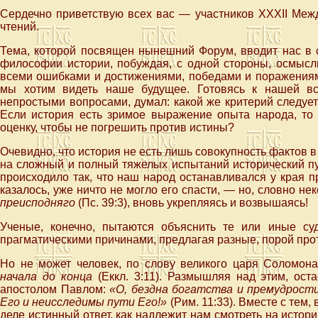
Сердечно приветствую всех вас — участников XXXII Меж
чтений.
Тема, которой посвящен нынешний Форум, вводит нас в 
философии истории, побуждая, с одной стороны, осмысл
всеми ошибками и достижениями, победами и поражениями
мы хотим видеть наше будущее. Готовясь к нашей в
непростыми вопросами, думал: какой же критерий следуе
Если история есть зримое выражение опыта народа, то 
оценку, чтобы не погрешить против истины?
Очевидно, что история не есть лишь совокупность фактов 
на сложный и полный тяжелых испытаний исторический пу
происходило так, что наш народ останавливался у края п
казалось, уже ничто не могло его спасти, — но, словно н
преисподняго
(Пс. 39:3), вновь укрепляясь и возвышаясь!
Ученые, конечно, пытаются объяснить те или иные су
прагматическими причинами, предлагая разные, порой про
Но не может человек, по слову великого царя Соломон
начала до конца
(Еккл. 3:11). Размышляя над этим, ост
апостолом Павлом:
«О, бездна богатства и премудрости
Его и неисследимы пути Его!»
(Рим. 11:33). Вместе с тем,
деле истинный ответ, как надлежит нам смотреть на истори