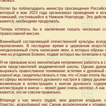
таковых.
Хотел бы поблагодарить министра просвещения Российс
который в мае 2023 года организовал проведение и в
гимназий, состоявшийся в Нижнем Новгороде. Это действ
кажется, необходимо продолжать.
Теперь хотелось бы в заключение сказать несколько сл
православной миссии.
Важнейшей составляющей отечественной культуры всегд
проявлениях. В последнее время в церковном искусст
неоднозначный стиль написания икон, в которых образы
чем на угодников Божиих, подвиг которых мы почитаем и п
Я не призываю всех иконописцев непременно работать в 
или представителей академической школы. Однако думаю
выражать православное понимание эстетики и духовный 
горний мир
, свидетельствовать о том, что
«Слово плоть б
из сферы молитвенного духовного настроя в сферу душевн
возможным в иллюстрациях к книгам духовного содерж
иллюстрации в книгах — может даже очень неплохо. А ка
кажется, это не совсем правильно.
Впереди у нас много трудов, мои дорогие владыки, 
Христос,
возродивший нас Своим воскресением к упован