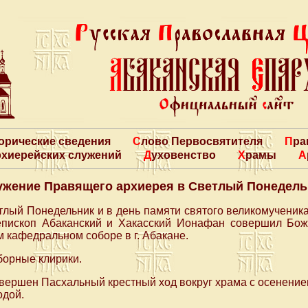
торические сведения
Слово Первосвятителя
Пр
архиерейских служений
Духовенство
Храмы
ужение Правящего архиерея в Светлый Понедель
етлый Понедельник и в день памяти святого великомученик
пископ Абаканский и Хакасский Ионафан совершил Бож
кафедральном соборе в г. Абакане.
борные клирики.
вершен Пасхальный крестный ход вокруг храма с осенени
одой.