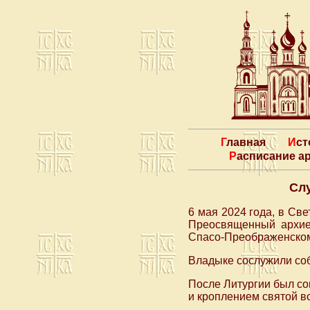
Главная
Ис
Расписание 
Cл
6 мая 2024 года, в Св
Преосвященный архие
Спасо-Преображенском 
Владыке сослужили со
После Литургии был со
и кроплением святой в