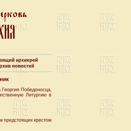
авящий архиерей
Архив новостей
ник
а Георгия Победоносца,
ественную Литургию в
ем предстоящих крестом