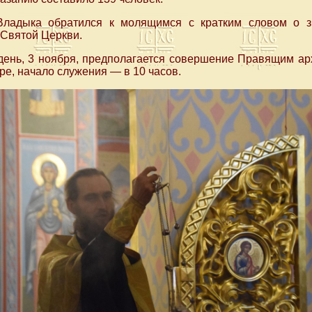
Владыка обратился к молящимся с кратким словом о з
 Святой Церкви.
 день, 3 ноября, предполагается совершение Правящим а
ре, начало служения — в 10 часов.