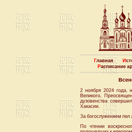
Главная
Ис
Расписание 
Всен
2 ноября 2024 года, 
Великого, Преосвяще
дузовенства соверши
Хакасии.
За богослужением пел 
По чтении воскресно
подошедших к елеопома