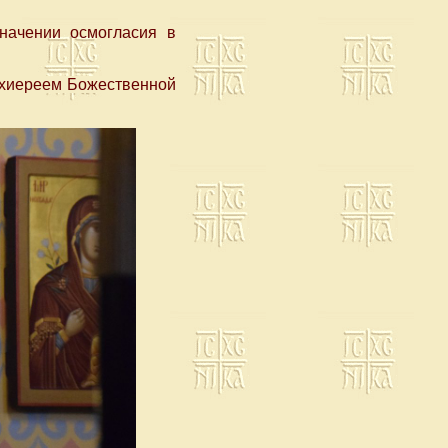
начении осмогласия в
рхиереем Божественной