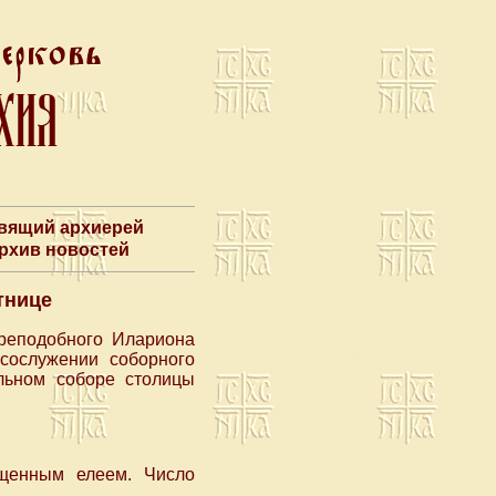
авящий архиерей
Архив новостей
тнице
преподобного Илариона
сослужении соборного
льном соборе столицы
ященным елеем. Число