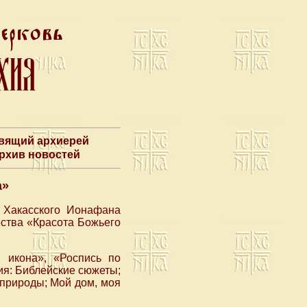
авящий архиерей
Архив новостей
а»
и Хакасского Ионафана
ества «Красота Божьего
 икона», «Роспись по
ия: Библейские сюжеты;
 природы; Мой дом, моя