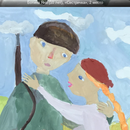
Ботина Яна (10 лет), «Сестричка», 2 место