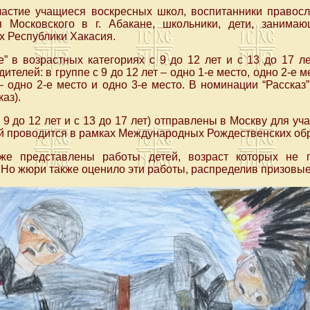
частие учащиеся воскресных школ, воспитанники правос
 Московского в г. Абакане, школьники, дети, занима
 Республики Хакасия.
” в возрастных категориях с 9 до 12 лет и с 13 до 17 л
телей: в группе с 9 до 12 лет – одно 1-е место, одно 2-е м
– одно 2-е место и одно 3-е место. В номинации “Рассказ”
аз).
 9 до 12 лет и с 13 до 17 лет) отправлены в Москву для у
ый проводится в рамках Международных Рождественских об
же представлены работы детей, возраст которых не 
 Но жюри также оценило эти работы, распределив призовые