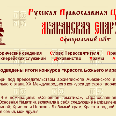
торические сведения
Слово Первосвятителя
Пр
архиерейских служений
Духовенство
Храмы
одведены итоги конкурса «Красота Божьего мир
юри под председательством архиепископа Абаканского 
льного этапа ХХ Международного конкурса детского творч
 4-м номинациям: «Основная тематика», «Православная
Основная тематика включала в себя следующие направлен
мной; Христос и Церковь; Любимый храм; Красота родной
я семья, мои друзья.