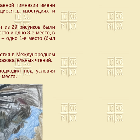
лавной гимназии имени
ющиеся в изостудиях и
ет из 29 рисунков были
есто и одно 3-е место, в
 – одно 1-е место (был
частия в Международном
разовательных чтений.
подходил под условия
 места.