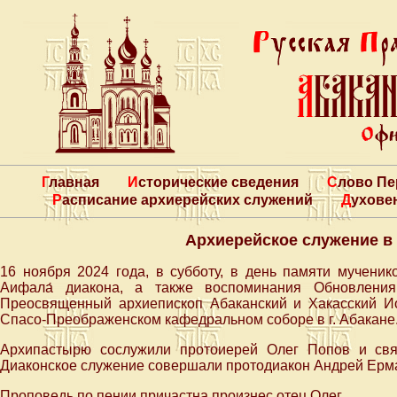
Главная
Исторические сведения
Слово П
Расписание архиерейских служений
Духове
Архиерейское служение в
16 ноября 2024 года, в субботу, в день памяти мученик
Аифала́ диакона, а также воспоминания Обновления
Преосвященный архиепископ Абаканский и Хакасский 
Спасо-Преображенском кафедральном соборе в г. Абакане
Архипастырю сослужили протоиерей Олег Попов и свя
Диаконское служение совершали протодиакон Андрей Ерма
Проповедь по пении причастна произнес отец Олег.