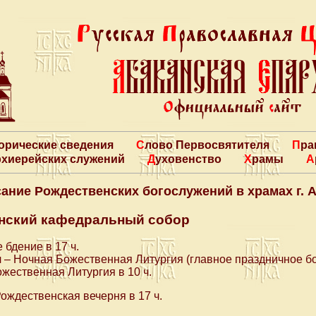
торические сведения
Слово Первосвятителя
Пр
архиерейских служений
Духовенство
Храмы
ание Рождественских богослужений в храмах г. 
нский кафедральный собор
бдение в 17 ч.
я
– Ночная Божественная Литургия (главное праздничное бо
жественная Литургия в 10 ч.
ждественская вечерня в 17 ч.