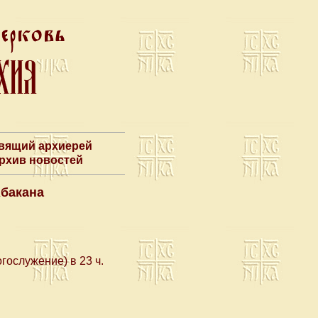
авящий архиерей
Архив новостей
Абакана
гослужение) в 23 ч.