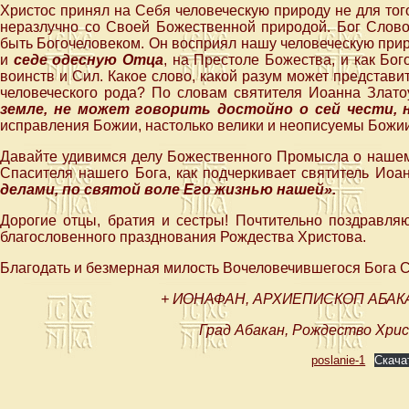
Христос принял на Себя человеческую природу не для того,
неразлучно со Своей Божественной природой. Бог Слово 
быть Богочеловеком. Он восприял нашу человеческую прир
и
седе одесную Отца
, на Престоле Божества, и как Бо
воинств и Сил. Какое слово, какой разум может представ
человеческого рода? По словам святителя Иоанна Злато
земле, не может говорить достойно о сей чести, н
исправления Божии, настолько велики и неописуемы Бож
Давайте удивимся делу Божественного Промысла о нашем
Спасителя нашего Бога, как подчеркивает святитель Иоа
делами, по святой воле Его жизнью нашей».
Дорогие отцы, братия и сестры! Почтительно поздравля
благословенного празднования Рождества Христова.
Благодать и безмерная милость Вочеловечившегося Бога 
+ ИОНАФАН, АРХИЕПИСКОП АБАК
Град Абакан, Рождество Хрис
poslanie-1
Скача