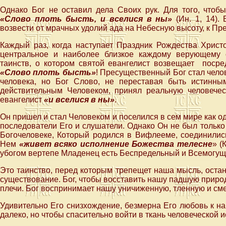
Однако Бог не оставил дела Своих рук. Для того, чтобы
«Слово плоть бысть, и вселися в ны»
(Ин. 1, 14).
возвести от мрачных удолий ада на Небесную высоту, к Пр
Каждый раз, когда наступает Праздник Рождества Христ
центральное и наиболее близкое каждому верующему 
таинств, о котором святой евангелист возвещает поср
«Слово плоть бысть»
! Пресущественный Бог стал челов
человека, но Бог Слово, не переставая быть истинны
действительным Человеком, принял реальную человече
евангелист
«и вселися в ны»
.
Он пришел и стал Человеком и поселился в сем мире как од
последователи Его и слушатели. Однако Он не был только
Богочеловеке, Который родился в Вифлееме, соединилис
Нем
«живет всяко исполнение Божества телесне
» (
убогом вертепе Младенец есть Беспредельный и Всемогущ
Это таинство, перед которым трепещет наша мысль, оста
существование. Бог, чтобы восставить нашу падшую природу
плечи. Бог воспринимает нашу уничиженную, тленную и см
Удивительно Его снизхождение, безмерна Его любовь к н
далеко, но чтобы спасительно войти в ткань человеческой и