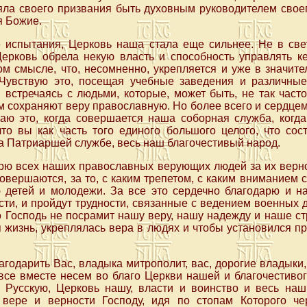
яла своего призвания быть духовным руководителем свое
я Божие.
е испытания, Церковь наша стала еще сильнее. Не в све
Церковь обрела некую власть и способность управлять к
ом смысле, что, несомненно, укрепляется и уже в значит
Чувствую это, посещая учебные заведения и различные
встречаясь с людьми, которые, может быть, не так част
м сохраняют веру православную. Но более всего и сердцем,
аю это, когда совершается наша соборная служба, когда
что вы как часть того единого большого целого, что сос
на Патриаршей службе, весь наш благочестивый народ.
рю всех наших православных верующих людей за их верно
совершаются, за то, с каким трепетом, с каким вниманием 
 детей и молодежи. За все это сердечно благодарю и на
ти, и пройдут трудности, связанные с ведением военных 
о Господь не посрамит нашу веру, нашу надежду и наше ст
 жизнь, укреплялась вера в людях и чтобы установился 
годарить Вас, владыка митрополит, вас, дорогие владыки, 
все вместе несем во благо Церкви нашей и благочестиво
 Русскую, Церковь нашу, власти и воинство и весь наш
 вере и верности Господу, идя по стопам Которого че