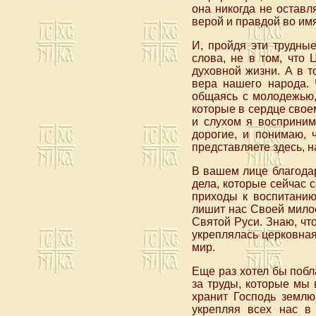
она никогда не оставл
верой и правдой во им
И, пройдя эти трудны
слова, не в том, что 
духовной жизни. А в т
вера нашего народа. 
общаясь с молодежью, 
которые в сердце свое
и слухом я восприним
дорогие, и понимаю, 
представляете здесь, 
В вашем лице благода
дела, которые сейчас 
приходы к воспитанию
лишит нас Своей милос
Святой Руси. Знаю, чт
укреплялась церковная
мир.
Еще раз хотел бы побла
за труды, которые мы 
хранит Господь землю
укрепляя всех нас в