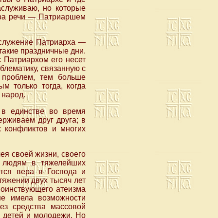
аслуживаю, но которые
ура речи — Патриаршем
о служение Патриарха —
 такие праздничные дни.
с Патриархом его несет
блематику, связанную с
проблем, тем больше
м только тогда, когда
 народ.
 в единстве во время
ерживаем друг друга; в
х конфликтов и многих
лея своей жизни, своего
ет людям в тяжелейших
ется вера в Господа и
отяжении двух тысяч лет
 воинствующего атеизма
не имела возможности
ез средства массовой
 детей и молодежи. Но