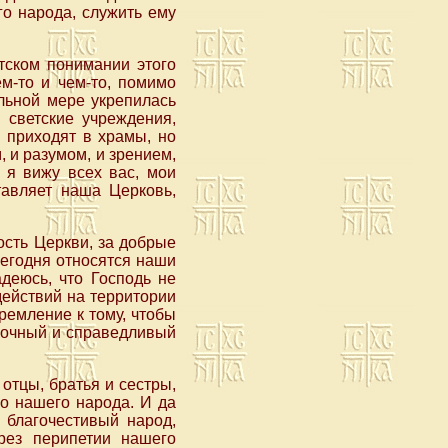
го народа, служить ему
тском понимании этого
ем-то и чем-то, помимо
ельной мере укрепилась
 светские учреждения,
о приходят в храмы, но
 и разумом, и зрением,
 я вижу всех вас, мои
тавляет наша Церковь,
сть Церкви, за добрые
сегодня относятся наши
деюсь, что Господь не
действий на территории
ремление к тому, чтобы
прочный и справедливый
отцы, братья и сестры,
го нашего народа. И да
 благочестивый народ,
рез перипетии нашего