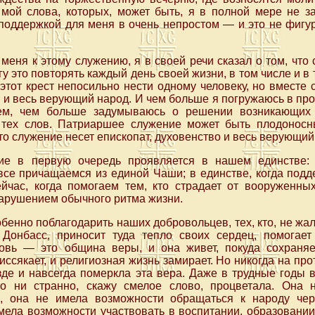
 мой слова, которых, может быть, я в полной мере не з
 поддержкой для меня в очень непростом — и это не фиг
 меня к этому служению, я в своей речи сказал о том, чт
гу это повторять каждый день своей жизни, в том числе и в
 этот крест непосильно нести одному человеку, но вместе 
о и весь верующий народ. И чем больше я погружаюсь в про
ем, чем больше задумываюсь о решении возникающих 
тех слов. Патриаршее служение может быть плодоносны
то служение несет епископат, духовенство и весь верующий
ие в первую очередь проявляется в нашем единстве:
все причащаемся из единой Чаши; в единстве, когда подд
ейчас, когда помогаем тем, кто страдает от вооруженны
нарушением обычного ритма жизни.
обенно поблагодарить наших добровольцев, тех, кто, не жа
 Донбасс, приносит туда тепло своих сердец, помога
ковь — это община веры, и она живет, покуда сохраня
иссякает, и религиозная жизнь замирает. Но никогда на пр
зде и навсегда померкла эта вера. Даже в трудные годы
то ни странно, скажу смелое слово, процветала. Она 
я, она не имела возможности обращаться к народу чер
мела возможности участвовать в воспитании, образовании