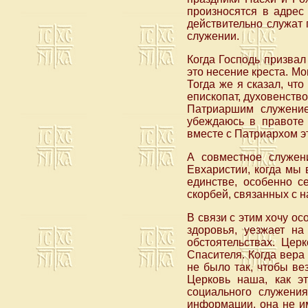
произносятся в адрес
действительно служат
служении.
Когда Господь призвал
это несение креста. Мо
Тогда же я сказал, что
епископат, духовенств
Патриаршим служени
убеждаюсь в правоте 
вместе с Патриархом э
А совместное служен
Евхаристии, когда мы 
единстве, особенно с
скорбей, связанных с 
В связи с этим хочу ос
здоровья, уезжает на
обстоятельствах. Цер
Спасителя. Когда вера 
не было так, чтобы ве
Церковь наша, как э
социального служени
информации, она не и