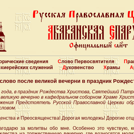
торические сведения
Слово Первосвятителя
Пр
архиерейских служений
Духовенство
Храмы
слово после великой вечерни в праздник Рождес
5 года, в праздник Рождества Христова, Святейший Патри
 великую вечерню в кафедральном соборном Храме Христ
ужения Предстоятель Русской Православной Церкви об
словом.
ства и Преосвященства! Дорогая молодежь! Дорогие отцы
агодарю за молитвы обо мне. Особенно это чувствую, 
ждества на торжественную вечерню, где возносятся моли