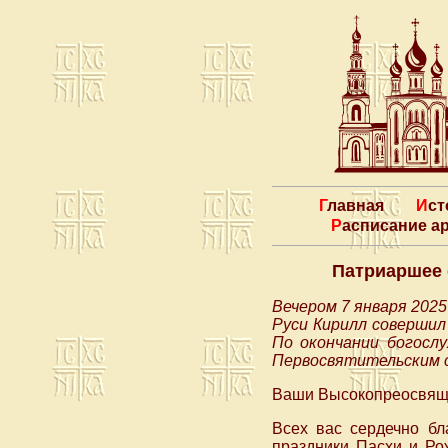
Главная
Ис
Расписание 
Патриаршее 
Вечером 7 января 202
Руси Кирилл совершил
По окончании богосл
Первосвятительским 
Ваши Высокопреосвящен
Всех вас сердечно бл
праздники Пасхи и Ро