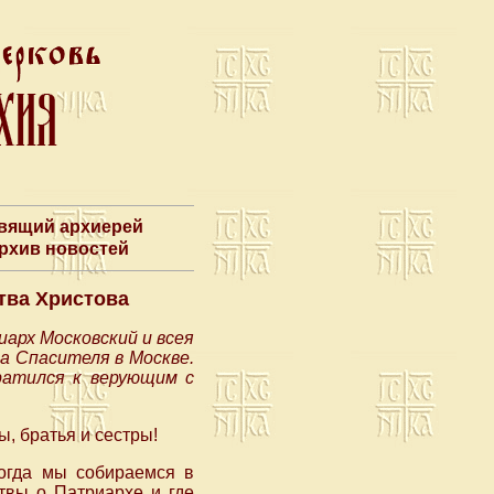
авящий архиерей
Архив новостей
тва Христова
арх Московский и всея
а Спасителя в Москве.
ратился к верующим с
, братья и сестры!
когда мы собираемся в
твы о Патриархе и где