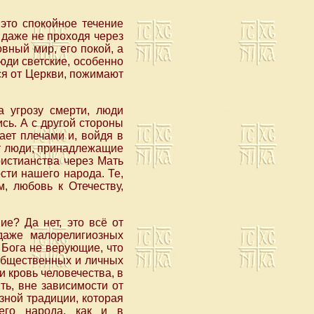
это спокойное течение
 даже не проходя через
вный мир, его покой, а
люди светские, особенно
ся от Церкви, пожимают
а угрозу смерти, люди
сь. А с другой стороны
ает плечами и, войдя в
рят люди, принадлежащие
истианства через Мать
ти нашего народа. Те,
, любовь к Отечеству,
е? Да нет, это всё от
 даже малорелигиозных
 Бога не верующие, что
 общественных и личных
и кровь человечества, в
ть, вне зависимости от
озной традиции, которая
его народа, как и в