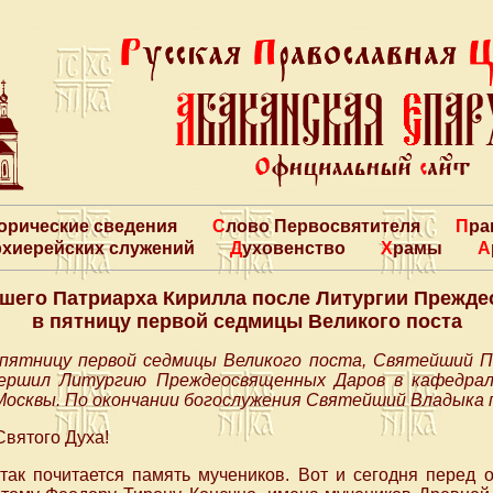
торические сведения
Слово Первосвятителя
Пр
архиерейских служений
Духовенство
Храмы
шего Патриарха Кирилла после Литургии Прежд
в пятницу первой седмицы Великого поста
 пятницу первой седмицы Великого поста, Святейший 
вершил Литургию Преждеосвященных Даров в кафедра
Москвы. По окончании богослужения Святейший Владыка п
Святого Духа!
так почитается память мучеников. Вот и сегодня перед