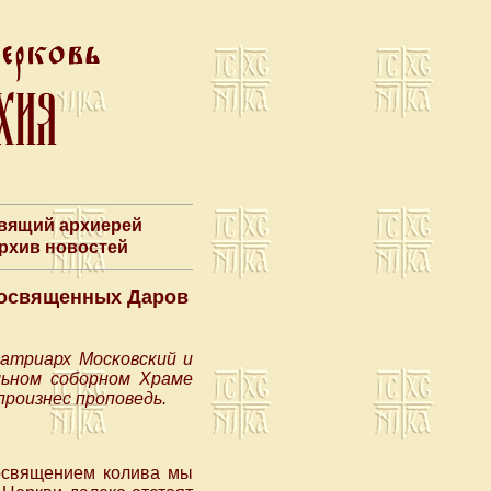
авящий архиерей
Архив новостей
еосвященных Даров
Патриарх Московский и
льном соборном Храме
роизнес проповедь.
 освящением колива мы