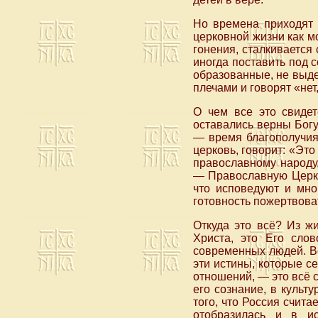
Но времена приходят 
церковной жизни как м
гонения, сталкивается
иногда поставить под с
образованные, не выде
плечами и говорят «нет
О чем все это свидет
оставались верны Богу,
— время благополучия,
церковь, говорит: «Это
православному народу
— Православную Церко
что исповедуют и мно
готовность пожертвоват
Откуда это всё? Из ж
Христа, это Его слов
современных людей. Вс
эти истины, которые с
отношений, — это всё с
его сознание, в культ
того, что Россия счита
отобразилась и в и