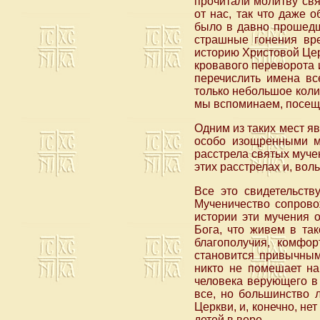
прочитали молитву свя
от нас, так что даже 
было в давно прошедш
страшные гонения вре
историю Христовой Цер
кровавого переворота
перечислить имена вс
только небольшое колич
мы вспоминаем, посеща
Одним из таких мест я
особо изощренными му
расстрела святых мучен
этих расстрелах и, вол
Все это свидетельств
Мученичество сопрово
истории эти мучения 
Бога, что живем в так
благополучия, комфор
становится привычным,
никто не помешает на
человека верующего в 
все, но большинство 
Церкви, и, конечно, н
детей в вере.