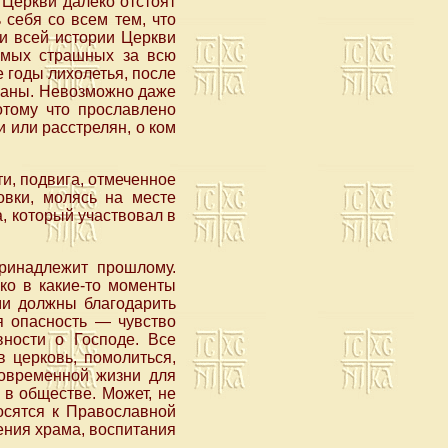
 Церкви далеко отстоят
 себя со всем тем, что
и всей истории Церкви
самых страшных за всю
 годы лихолетья, после
раны. Невозможно даже
отому что прославлено
и или расстрелян, о ком
и, подвига, отмеченное
овки, молясь на месте
а, который участвовал в
принадлежит прошлому.
ко в какие-то моменты
ми должны благодарить
ая опасность — чувство
вности о Господе. Все
в церковь, помолиться,
современной жизни для
 в обществе. Может, не
осятся к Православной
ения храма, воспитания