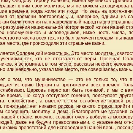
тому Феодору Тирону. Конечно, имена мучеников Древней
обращая к ним свои молитвы, мы не можем ассоциировать
ие времена, когда жили эти люди. Но ведь на протяжени
мя от времени повторялись, и, наверное, одними из 
кви были гонения на православный народ наш в страшные
 и разрушения национальной исторической жизни нашей ст
ех новомучеников и исповедников, имже несть числа, п
ество из числа всех тех, кто был замучен голодом, пыткам
я места, где происходили эти страшные казни.
вляется Соловецкий монастырь. Это место молитвы, святост
чениями тех, кто не отказался от веры. Посещая Сол
иков, я вспоминал, в том числе, рассказы некоего человек
ьно или невольно, указал мне место, где совершалась казнь.
ует о том, что мученичество — это не только то, что 
ждает историю Церкви на протяжении всех времен. Толь
ослабевают, Церковь перестает быть гонимой, и мы с ва
ое время. Но когда отступают гонения, подступает друг
та, спокойствия, а вместе с тем ослабление нашей ре
 понятным, нет никаких рисков, никакого страха прийти 
м совершить молитву и дома. Благоприятные условия 
нашей стране, конечно, создают очень добрую атмосферу
людей, даже не будучи православными, с уважением отн
ет никаких препятствий для исповедания нашей веры, посещ