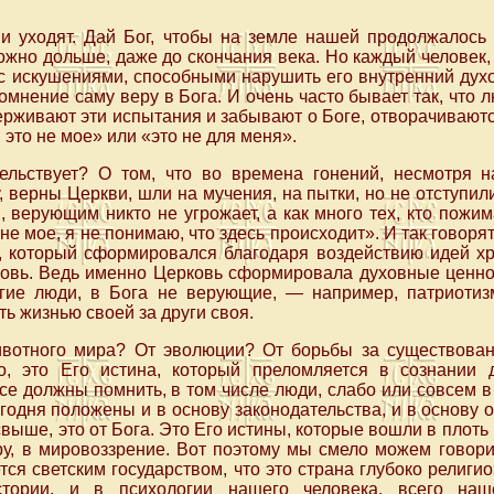
и уходят. Дай Бог, чтобы на земле нашей продолжалось 
ожно дольше, даже до скончания века. Но каждый человек,
 с искушениями, способными нарушить его внутренний духо
омнение саму веру в Бога. И очень часто бывает так, что 
рживают эти испытания и забывают о Боге, отворачивают
, это не мое» или «это не для меня».
ельствует? О том, что во времена гонений, несмотря н
 верны Церкви, шли на мучения, на пытки, но не отступили
 верующим никто не угрожает, а как много тех, кто пожим
 не мое, я не понимаю, что здесь происходит». И так гово
, который сформировался благодаря воздействию идей хр
вь. Ведь именно Церковь сформировала духовные ценнос
гие люди, в Бога не верующие, — например, патриотизм
ь жизнью своей за други своя.
ивотного мира? От эволюции? От борьбы за существовани
о, это Его истина, который преломляется в сознании
е должны помнить, в том числе люди, слабо или совсем в
егодня положены и в основу законодательства, и в основу
выше, это от Бога. Это Его истины, которые вошли в плоть 
уру, в мировоззрение. Вот поэтому мы смело можем говори
ется светским государством, что это страна глубоко религи
стории, и в психологии нашего человека, всего наш